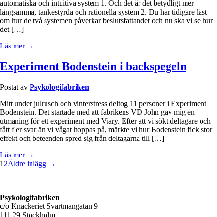
automatiska och intuitiva system 1. Och det är det betydligt mer
långsamma, tankestyrda och rationella system 2. Du har tidigare läst
om hur de två systemen påverkar beslutsfattandet och nu ska vi se hur
det […]
Läs mer →
Experiment Bodenstein i backspegeln
Postat av
Psykologifabriken
Mitt under julrusch och vinterstress deltog 11 personer i Experiment
Bodenstein. Det startade med att fabrikens VD John gav mig en
utmaning för ett experiment med Viary. Efter att vi sökt deltagare och
fått fler svar än vi vågat hoppas på, märkte vi hur Bodenstein fick stor
effekt och beteenden spred sig från deltagarna till […]
Läs mer →
1
2
Äldre inlägg →
Psykologifabriken
c/o Knackeriet Svartmangatan 9
111 29 Stockholm