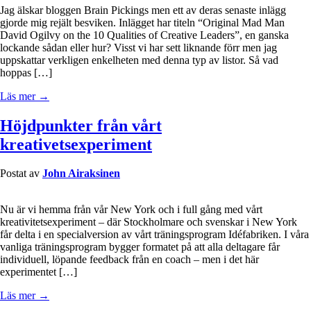
Jag älskar bloggen Brain Pickings men ett av deras senaste inlägg
gjorde mig rejält besviken. Inlägget har titeln “Original Mad Man
David Ogilvy on the 10 Qualities of Creative Leaders”, en ganska
lockande sådan eller hur? Visst vi har sett liknande förr men jag
uppskattar verkligen enkelheten med denna typ av listor. Så vad
hoppas […]
Läs mer →
Höjdpunkter från vårt
kreativetsexperiment
Postat av
John Airaksinen
Nu är vi hemma från vår New York och i full gång med vårt
kreativitetsexperiment – där Stockholmare och svenskar i New York
får delta i en specialversion av vårt träningsprogram Idéfabriken. I våra
vanliga träningsprogram bygger formatet på att alla deltagare får
individuell, löpande feedback från en coach – men i det här
experimentet […]
Läs mer →