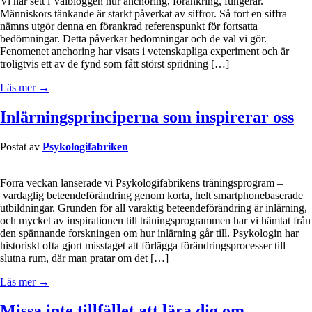
Vi har sett i Valbloggen hur anchoring, förankring, fungerar.
Människors tänkande är starkt påverkat av siffror. Så fort en siffra
nämns utgör denna en förankrad referenspunkt för fortsatta
bedömningar. Detta påverkar bedömningar och de val vi gör.
Fenomenet anchoring har visats i vetenskapliga experiment och är
troligtvis ett av de fynd som fått störst spridning […]
Läs mer →
Inlärningsprinciperna som inspirerar oss
Postat av
Psykologifabriken
Förra veckan lanserade vi Psykologifabrikens träningsprogram –
vardaglig beteendeförändring genom korta, helt smartphonebaserade
utbildningar. Grunden för all varaktig beteendeförändring är inlärning,
och mycket av inspirationen till träningsprogrammen har vi hämtat från
den spännande forskningen om hur inlärning går till. Psykologin har
historiskt ofta gjort misstaget att förlägga förändringsprocesser till
slutna rum, där man pratar om det […]
Läs mer →
Missa inte tillfället att lära dig om