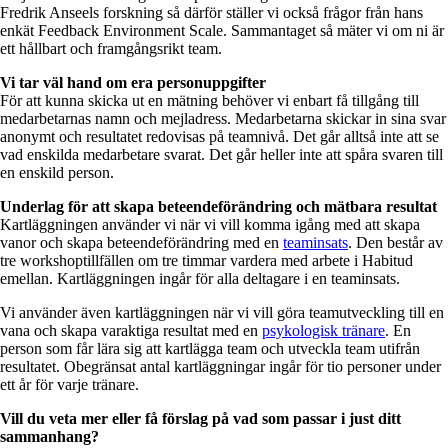
Fredrik Anseels forskning så därför ställer vi också frågor från hans
enkät Feedback Environment Scale. Sammantaget så mäter vi om ni är
ett hållbart och framgångsrikt team.
Vi tar väl hand om era personuppgifter
För att kunna skicka ut en mätning behöver vi enbart få tillgång till
medarbetarnas namn och mejladress. Medarbetarna skickar in sina svar
anonymt och resultatet redovisas på teamnivå. Det går alltså inte att se
vad enskilda medarbetare svarat. Det går heller inte att spåra svaren till
en enskild person.
Underlag för att skapa beteendeförändring och mätbara resultat
Kartläggningen använder vi när vi vill komma igång med att skapa
vanor och skapa beteendeförändring med en
teaminsats
. Den består av
tre workshoptillfällen om tre timmar vardera med arbete i Habitud
emellan. Kartläggningen ingår för alla deltagare i en teaminsats.
Vi använder även kartläggningen när vi vill göra teamutveckling till en
vana och skapa varaktiga resultat med en
psykologisk tränare
. En
person som får lära sig att kartlägga team och utveckla team utifrån
resultatet. Obegränsat antal kartläggningar ingår för tio personer under
ett år för varje tränare.
Vill du veta mer eller få förslag på vad som passar i just ditt
sammanhang?