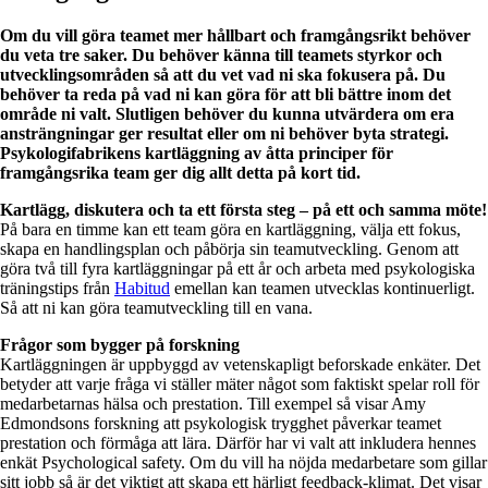
Om du vill göra teamet mer hållbart och framgångsrikt behöver
du veta tre saker. Du behöver känna till teamets styrkor och
utvecklingsområden så att du vet vad ni ska fokusera på. Du
behöver ta reda på vad ni kan göra för att bli bättre inom det
område ni valt. Slutligen behöver du kunna utvärdera om era
ansträngningar ger resultat eller om ni behöver byta strategi.
Psykologifabrikens kartläggning av åtta principer för
framgångsrika team ger dig allt detta på kort tid.
Kartlägg, diskutera och ta ett första steg – på ett och samma möte!
På bara en timme kan ett team göra en kartläggning, välja ett fokus,
skapa en handlingsplan och påbörja sin teamutveckling. Genom att
göra två till fyra kartläggningar på ett år och arbeta med psykologiska
träningstips från
Habitud
emellan kan teamen utvecklas kontinuerligt.
Så att ni kan göra teamutveckling till en vana.
Frågor som bygger på forskning
Kartläggningen är uppbyggd av vetenskapligt beforskade enkäter. Det
betyder att varje fråga vi ställer mäter något som faktiskt spelar roll för
medarbetarnas hälsa och prestation. Till exempel så visar Amy
Edmondsons forskning att psykologisk trygghet påverkar teamet
prestation och förmåga att lära. Därför har vi valt att inkludera hennes
enkät Psychological safety. Om du vill ha nöjda medarbetare som gillar
sitt jobb så är det viktigt att skapa ett härligt feedback-klimat. Det visar