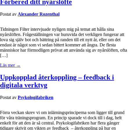
Förbered ditt nyårslöfte
Postat av
Alexander Rozenthal
Tidningen Filter intervjuade nyligen mig på temat att hålla sina
nyårslöften. Frågeställningen var huruvida det verkligen fungerar att
lova sig själv bot och bättring på randen till ett nytt år, eller om det
endast är något som vi sedan bittert kommer att ångra. De flesta
människor har förmodligen prövat att använda sig av nyårslöften, ofta
[…]
Läs mer →
Uppkopplad återkoppling – feedback i
digitala verktyg
Postat av
Psykologifabriken
Förra veckan skrev vi om inlärningsprinciperna som ligger till grund
för våra träningsprogram. En princip sparade vi dock till i dag, helt
enkelt för att den är så central. Psykologifabriken har flera gånger
tidigare skrivit om vikten av feedback – återkoppling på hur en