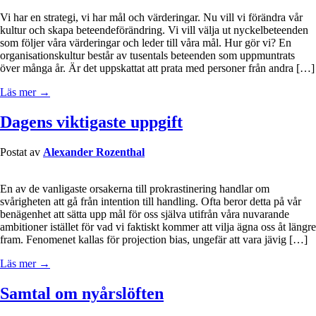
Vi har en strategi, vi har mål och värderingar. Nu vill vi förändra vår
kultur och skapa beteendeförändring. Vi vill välja ut nyckelbeteenden
som följer våra värderingar och leder till våra mål. Hur gör vi? En
organisationskultur består av tusentals beteenden som uppmuntrats
över många år. Är det uppskattat att prata med personer från andra […]
Läs mer →
Dagens viktigaste uppgift
Postat av
Alexander Rozenthal
En av de vanligaste orsakerna till prokrastinering handlar om
svårigheten att gå från intention till handling. Ofta beror detta på vår
benägenhet att sätta upp mål för oss själva utifrån våra nuvarande
ambitioner istället för vad vi faktiskt kommer att vilja ägna oss åt längre
fram. Fenomenet kallas för projection bias, ungefär att vara jävig […]
Läs mer →
Samtal om nyårslöften