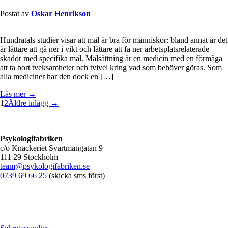
Postat av
Oskar Henrikson
Hundratals studier visar att mål är bra för människor: bland annat är det
är lättare att gå ner i vikt och lättare att få ner arbetsplatsrelaterade
skador med specifika mål. Målsättning är en medicin med en förmåga
att ta bort tveksamheter och tvivel kring vad som behöver göras. Som
alla mediciner har den dock en […]
Läs mer →
1
2
Äldre inlägg →
Psykologifabriken
c/o Knackeriet Svartmangatan 9
111 29 Stockholm
team@psykologifabriken.se
0739 69 66 25
(skicka sms först)