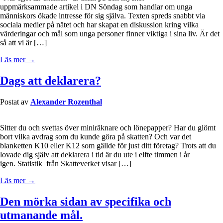
uppmärksammade artikel i DN Söndag som handlar om unga
människors ökade intresse för sig själva. Texten spreds snabbt via
sociala medier på nätet och har skapat en diskussion kring vilka
värderingar och mål som unga personer finner viktiga i sina liv. Är det
så att vi är […]
Läs mer →
Dags att deklarera?
Postat av
Alexander Rozenthal
Sitter du och svettas över miniräknare och lönepapper? Har du glömt
bort vilka avdrag som du kunde göra på skatten? Och var det
blanketten K10 eller K12 som gällde för just ditt företag? Trots att du
lovade dig själv att deklarera i tid är du ute i elfte timmen i år
igen. Statistik från Skatteverket visar […]
Läs mer →
Den mörka sidan av specifika och
utmanande mål.