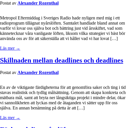
Postat av
Alexander Rozenthal
Metropol Eftermiddag i Sveriges Radio hade nyligen med mig i ett
radioprogram tillägnat nyårslöften. Samtalet handlade bland annat om
varför vi lovar oss själva bot och bättring just vid årsskiftet, vad som
kännetecknar våra vanligaste löften, liksom vilka strategier vi bäst bör
använda oss av för att säkerställa att vi håller vad vi har lovat […]
Läs mer →
Skillnaden mellan deadlines och deadlines
Postat av
Alexander Rozenthal
En av de viktigaste färdigheterna för att genomföra saker och ting i tid
stavas realistisk och tydlig målsättning. Genom att skapa konkreta och
mätbara mål, samt att bryta ner långsiktiga projekt i mindre delar, ökar
vi sannolikheten att lyckas med de åtaganden vi sätter upp för oss
själva. En annan benämning på detta är att […]
Läs mer →