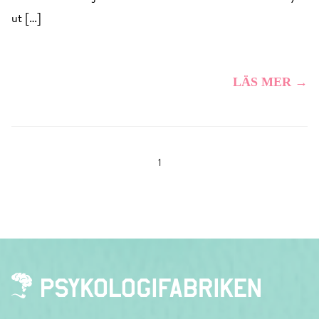
ut […]
LÄS MER →
1