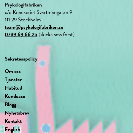
Psykologifabriken
c/o Knackeriet Svartmangatan 9
111 29 Stockholm
team@psykologifabriken.se
0739 69 66 25
(skicka sms först)
Sekretesspolicy
Om oss
Tjänster
Habitud
Kundcase
Blogg
Nyhetsbrev
Kontakt
English