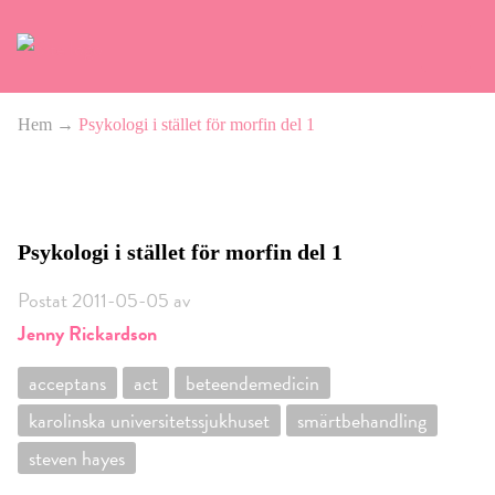
Hem
→
Psykologi i stället för morfin del 1
Psykologi i stället för morfin del 1
Postat 2011-05-05 av
Jenny Rickardson
acceptans
act
beteendemedicin
karolinska universitetssjukhuset
smärtbehandling
steven hayes