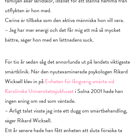
familjen åker skridskor, istället för att stanna hemma från
utflykten är hon med.
Carina är tillbaka som den aktiva människa hon vill vara.
– Jag har mer energi och det får mig att må så mycket
bättre, säger hon med en lättnadens suck.
För tio år sedan såg det annorlunda ut på landets viktigaste
smärtklinik. När den nyutexaminerade psykologen Rikard
Wicksell klev in på
Enheten för långvarig smärta vid
Karolinska Universitetssjukhuset
i Solna 2001 hade han
ingen aning om vad som väntade.
– Ärligt talat visste jag inte ett dugg om smärtbehandling,
säger Rikard Wicksell.
Ett år senare hade han fått enheten att sluta försöka ta