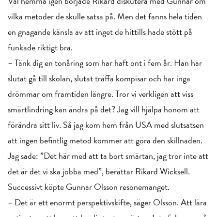
Väl hemma igen började Rikard diskutera med Gunnar om
vilka metoder de skulle satsa på. Men det fanns hela tiden
en gnagande känsla av att inget de hittills hade stött på
funkade riktigt bra.
– Tänk dig en tonåring som har haft ont i fem år. Han har
slutat gå till skolan, slutat träffa kompisar och har inga
drömmar om framtiden längre. Tror vi verkligen att viss
smärtlindring kan ändra på det? Jag vill hjälpa honom att
förändra sitt liv. Så jag kom hem från USA med slutsatsen
att ingen befintlig metod kommer att göra den skillnaden.
Jag sade: ”Det här med att ta bort smärtan, jag tror inte att
det är det vi ska jobba med”, berättar Rikard Wicksell.
Successivt köpte Gunnar Olsson resonemanget.
– Det är ett enormt perspektivskifte, säger Olsson. Att lära