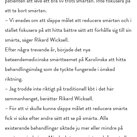
patienten att leva ett bra liv trots smärtan. Inte fokusera på
att ta bort smärtan.
– Vi enades om att släppa målet att reducera smärtan och i
stället fokusera på att hitta bättre sätt att förhålla sig till sin
smärta, säger Rikard Wicksell.
Efter några trevande år, började det nya
beteendemedicinska smärtteamet på Karolinska att hitta
behandlingsinslag som de tyckte fungerade i önskad
riktning.
– Jag trodde inte riktigt på traditionell kbt i det här
sammanhanget, berättar Rikard Wicksell.
– För att vi skulle kunna släppa målet att reducera smärta
fick vi söka efter andra sätt att se på smärta. Alla
existerande behandlingar siktade ju mer eller mindre på