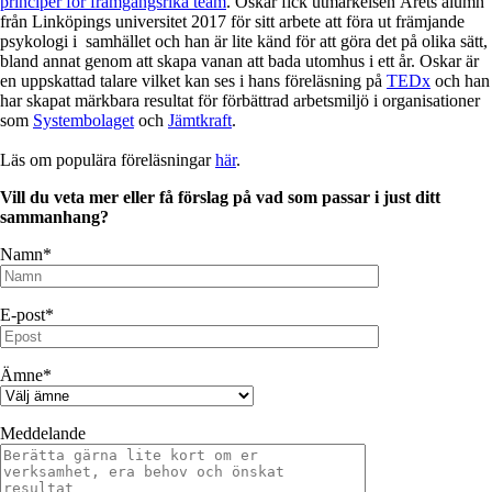
principer för framgångsrika team
. Oskar fick utmärkelsen Årets alumn
från Linköpings universitet 2017 för sitt arbete att föra ut främjande
psykologi i samhället och han är lite känd för att göra det på olika sätt,
bland annat genom att skapa vanan att bada utomhus i ett år. Oskar är
en uppskattad talare vilket kan ses i hans föreläsning på
TEDx
och han
har skapat märkbara resultat för förbättrad arbetsmiljö i organisationer
som
Systembolaget
och
Jämtkraft
.
Läs om populära föreläsningar
här
.
Vill du veta mer eller få förslag på vad som passar i just ditt
sammanhang?
Namn*
E-post*
Ämne*
Meddelande