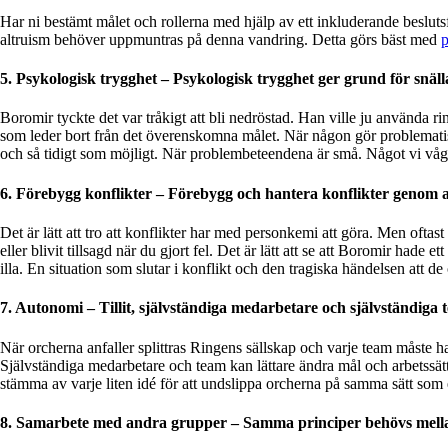
Har ni bestämt målet och rollerna med hjälp av ett inkluderande besluts
altruism behöver uppmuntras på denna vandring. Detta görs bäst med
p
5. Psykologisk trygghet – Psykologisk trygghet ger grund för snäll
Boromir tyckte det var tråkigt att bli nedröstad. Han
ville ju använda r
som leder bort från det överenskomna målet. När någon gör problematiska
och så tidigt som möjligt. När problembeteendena är små. Något vi våga
6.
Förebygg konflikter – Förebygg och hantera konflikter genom a
Det är lätt att tro att konflikter har med personkemi att göra.
Men oftast 
eller blivit tillsagd när du gjort fel. Det är lätt att se att Boromir hade 
illa. En situation som slutar i konflikt och den tragiska händelsen att d
7.
Autonomi – Tillit, självständiga medarbetare och självständiga 
När orcherna anfaller splittras Ringens sällskap och varje team måste h
Självständiga medarbetare och team kan lättare
ändra mål och arbetssät
stämma av varje liten idé för att undslippa orcherna på samma sätt som en
8.
Samarbete med andra grupper – Samma principer behövs mell