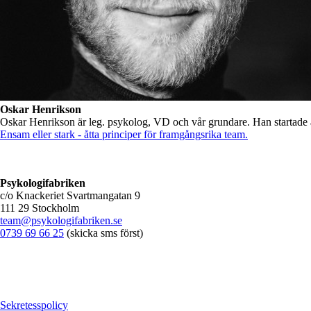
Oskar Henrikson
Oskar Henrikson är leg. psykolog, VD och vår grundare. Han startade
Ensam eller stark - åtta principer för framgångsrika team.
Psykologifabriken
c/o Knackeriet Svartmangatan 9
111 29 Stockholm
team@psykologifabriken.se
0739 69 66 25
(skicka sms först)
Sekretesspolicy