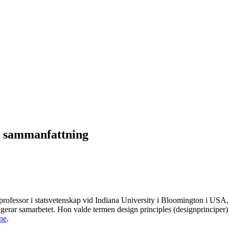
en sammanfattning
professor i statsvetenskap vid Indiana University i Bloomington i USA,
fungerar samarbetet. Hon valde termen design
principles (designprinciper)
nne
.