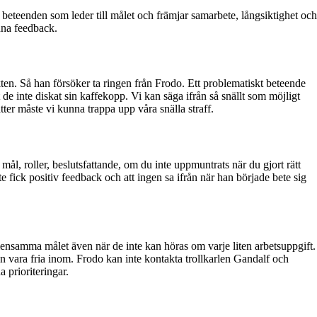
beteenden som leder till målet och främjar samarbete, långsiktighet och
nna feedback.
kten
. Så han försöker ta ringen från Frodo. Ett problematiskt beteende
e inte diskat sin kaffekopp. Vi kan säga ifrån så snällt som möjligt
er måste vi kunna trappa upp våra snälla straff.
mål, roller, beslutsfattande, om du inte uppmuntrats när du gjort rätt
inte fick positiv feedback och att ingen sa ifrån när han började bete sig
mensamma målet även när de inte kan höras om varje liten arbetsuppgift.
an vara fria inom. Frodo kan inte kontakta trollkarlen Gandalf och
 prioriteringar.