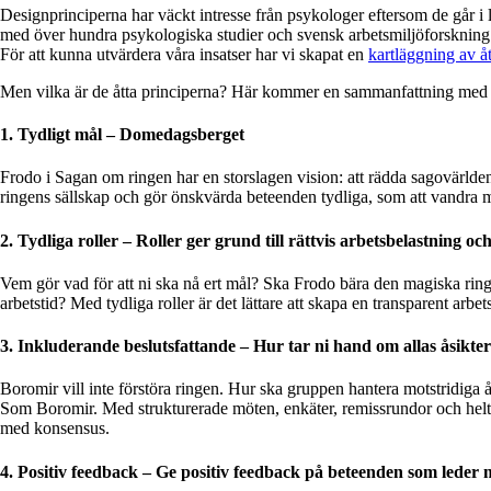
Designprinciperna har väckt intresse från psykologer eftersom de går i
med över hundra psykologiska studier och svensk arbetsmiljöforskning
För att kunna utvärdera våra insatser har vi skapat en
kartläggning av å
Men vilka är de åtta principerna? Här kommer en sammanfattning med
1. Tydligt mål – Domedagsberget
Frodo i Sagan om ringen har en storslagen vision: att rädda sagovärlde
ringens sällskap och gör önskvärda beteenden tydliga, som att vandra 
2. Tydliga roller – Roller ger grund till rättvis arbetsbelastning oc
Vem gör vad för att ni ska nå ert mål? Ska Frodo bära den magiska rin
arbetstid? Med tydliga roller är det lättare att skapa en transparent arbets
3. Inkluderande beslutsfattande – Hur tar ni hand om allas åsikte
Boromir vill inte förstöra ringen. Hur ska gruppen hantera motstridiga ås
Som Boromir. Med strukturerade möten, enkäter, remissrundor och helt 
med konsensus.
4. Positiv feedback – Ge positiv feedback på beteenden som leder 