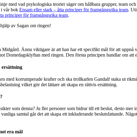
 linje med vad psykologiska teorier säger om hållbara grupper, team och
 i vår bok
Ensam eller stark – åtta principer för framgångsrika team
. Ut
tta principer för framgångsrika team
.
 hjälp av Sagan om ringen!
n Midgård. Ännu viktigare är att han har ett specifikt mål för att uppn
mot Domedagsklyftan med ringen. Den första principen handlar om att en
h ersättning
gen med korrumperade krafter och ska trollkarlen Gandalf staka ut rik
belastning vilket gör det lättare att skapa en rättvis ersättning.
r?
ikter som denna? Ju fler personer som bidrar till ett beslut, desto mer i
vanliga samtal går det att skapa ett inkluderande beslutsfattande. Någ
mot era mål