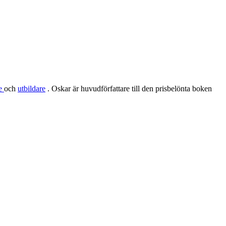
re
och
utbildare
. Oskar är huvudförfattare till den prisbelönta boken