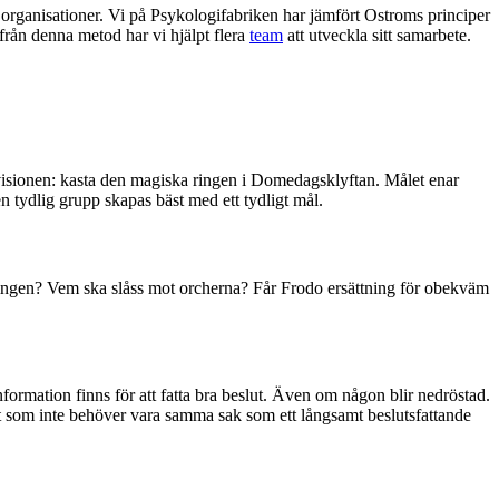
 organisationer. Vi på Psykologifabriken har jämfört Ostroms principer
ifrån denna metod har vi hjälpt flera
team
att utveckla sitt samarbete.
å visionen: kasta den magiska ringen i Domedagsklyftan. Målet enar
 tydlig grupp skapas bäst med ett tydligt mål.
tningen? Vem ska slåss mot orcherna? Får Frodo ersättning för obekväm
nformation finns för att fatta bra beslut. Även om någon blir nedröstad.
ot som inte behöver vara samma sak som ett långsamt beslutsfattande