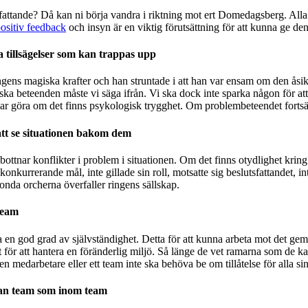
fattande? Då kan ni börja vandra i riktning mot ert Domedagsberg. Alla 
ositiv feedback
och insyn är en viktig förutsättning för att kunna ge de
a tillsägelser som kan trappas upp
ingens magiska krafter
och han
struntade i att han var ensam om den åsi
 beteenden måste vi säga ifrån. Vi ska dock inte sparka någon för att d
r göra om det finns psykologisk trygghet. Om problembeteendet fortsätt
tt se situationen bakom dem
bottnar konflikter i problem i situationen
. Om det finns otydlighet kring 
ett konkurrerande mål, inte gillade sin roll, motsatte sig beslutsfattandet, 
e onda orcherna överfaller ringens sällskap.
team
a en god grad av självständighet. Detta för att kunna arbeta mot det ge
t för att hantera en föränderlig miljö. Så länge de vet ramarna som de k
 medarbetare eller ett team inte ska behöva be om tillåtelse för alla sina
an team som inom team