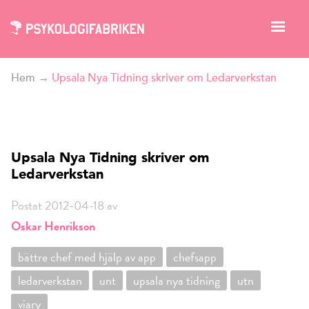
Hem
→
Upsala Nya Tidning skriver om Ledarverkstan
Upsala Nya Tidning skriver om
Ledarverkstan
Postat 2012-04-18 av
Oskar Henrikson
bättre chef med hjälp av app
chefsapp
ledarverkstan
unt
upsala nya tidning
utn
viary