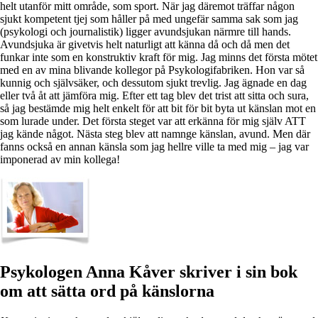
helt utanför mitt område, som sport. När jag däremot träffar någon
sjukt kompetent tjej som håller på med ungefär samma sak som jag
(psykologi och journalistik) ligger avundsjukan närmre till hands.
Avundsjuka är givetvis helt naturligt att känna då och då men det
funkar inte som en konstruktiv kraft för mig. Jag minns det första mötet
med en av mina blivande kollegor på Psykologifabriken. Hon var så
kunnig och självsäker, och dessutom sjukt trevlig. Jag ägnade en dag
eller två åt att jämföra mig. Efter ett tag blev det trist att sitta och sura,
så jag bestämde mig helt enkelt för att bit för bit byta ut känslan mot en
som lurade under. Det första steget var att erkänna för mig själv ATT
jag kände något. Nästa steg blev att namnge känslan, avund. Men där
fanns också en annan känsla som jag hellre ville ta med mig – jag var
imponerad av min kollega!
Psykologen Anna Kåver skriver i sin bok
om att sätta ord på känslorna