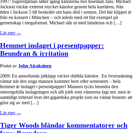
1997: Superstjärnan sätter igång känslorna hos tusentals fans. Michael
Jackson väckte extremt mycket känslor genom hela karriären, från
tiden i Jackson 5 till beskedet om hans död i somras. Det här klippet är
från en konsert i München – och inleds med ett fint exempel på
gemenskap i megaformat. Michael slår ut med händerna och […]
Läs mer →
Hemmet inslaget i presentpapper:
Beundran & irritation
Postat av
John Airaksinen
2009: En annorlunda julklapp väcker dubbla känslor. En överraskning
väntar när den unga mannen kommer hem efter semestern – hela
hemmet är inslaget i presentpapper! Mannen tycks beundra den
omsorgsfulla inslagningen och allt jobb som vännerna lagt ner, men är
samtidigt irriterad över det gigantiska projekt som nu väntar honom: att
göra sig av med […]
Läs mer →
Tiger Woods bländar kommentatorer och