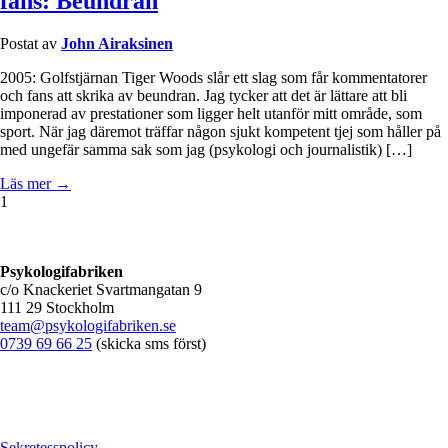
fans: Beundran
Postat av
John Airaksinen
2005: Golfstjärnan Tiger Woods slår ett slag som får kommentatorer
och fans att skrika av beundran. Jag tycker att det är lättare att bli
imponerad av prestationer som ligger helt utanför mitt område, som
sport. När jag däremot träffar någon sjukt kompetent tjej som håller på
med ungefär samma sak som jag (psykologi och journalistik) […]
Läs mer →
1
Psykologifabriken
c/o Knackeriet Svartmangatan 9
111 29 Stockholm
team@psykologifabriken.se
0739 69 66 25
(skicka sms först)
Sekretesspolicy