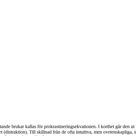
de brukar kallas för prokrastineringsekvationen. I korthet går den ut p
et (distraktion). Till skillnad från de ofta intuitiva, men ovetenskapliga,