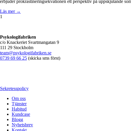
erbjuder prokrastineringsekvationen ett perspektiv på uppskjutande som 
Läs mer →
1
Psykologifabriken
c/o Knackeriet Svartmangatan 9
111 29 Stockholm
team@psykologifabriken.se
0739 69 66 25
(skicka sms först)
Sekretesspolicy
Om oss
Tjänster
Habitud
Kundcase
Blogg
Nyhetsbrev
Kontakt