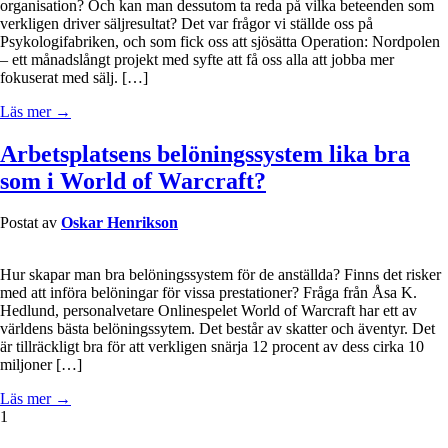
organisation? Och kan man dessutom ta reda på vilka beteenden som
verkligen driver säljresultat? Det var frågor vi ställde oss på
Psykologifabriken, och som fick oss att sjösätta Operation: Nordpolen
– ett månadslångt projekt med syfte att få oss alla att jobba mer
fokuserat med sälj. […]
Läs mer →
Arbetsplatsens belöningssystem lika bra
som i World of Warcraft?
Postat av
Oskar Henrikson
Hur skapar man bra belöningssystem för de anställda? Finns det risker
med att införa belöningar för vissa prestationer? Fråga från Åsa K.
Hedlund, personalvetare Onlinespelet World of Warcraft har ett av
världens bästa belöningssytem. Det består av skatter och äventyr. Det
är tillräckligt bra för att verkligen snärja 12 procent av dess cirka 10
miljoner […]
Läs mer →
1