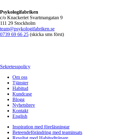
Psykologifabriken
c/o Knackeriet Svartmangatan 9
111 29 Stockholm
team@psykologifabriken.se
0739 69 66 25
(skicka sms först)
Sekretesspolicy
Om oss
Tjänster
Habitud
Kundcase
Blogg
Nyhetsbrev
Kontakt
English
Inspiration med föreläsningar
Beteendeförändring med teaminsats
Resultat med Habitudtränare