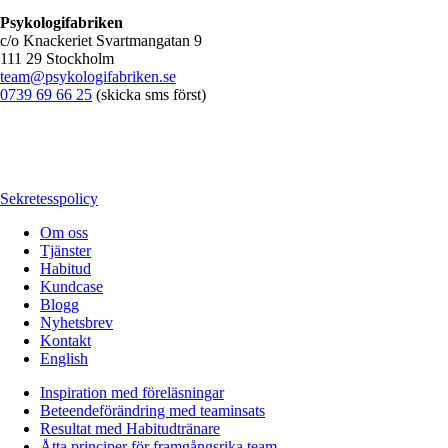
Psykologifabriken
c/o Knackeriet Svartmangatan 9
111 29 Stockholm
team@psykologifabriken.se
0739 69 66 25
(skicka sms först)
Sekretesspolicy
Om oss
Tjänster
Habitud
Kundcase
Blogg
Nyhetsbrev
Kontakt
English
Inspiration med föreläsningar
Beteendeförändring med teaminsats
Resultat med Habitudtränare
Åtta principer för framgångsrika team