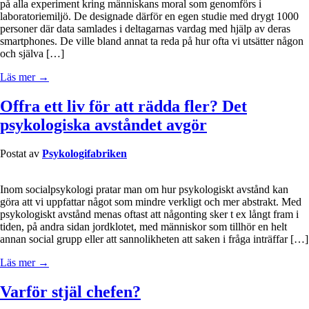
på alla experiment kring människans moral som genomförs i
laboratoriemiljö. De designade därför en egen studie med drygt 1000
personer där data samlades i deltagarnas vardag med hjälp av deras
smartphones. De ville bland annat ta reda på hur ofta vi utsätter någon
och själva […]
Läs mer →
Offra ett liv för att rädda fler? Det
psykologiska avståndet avgör
Postat av
Psykologifabriken
Inom socialpsykologi pratar man om hur psykologiskt avstånd kan
göra att vi uppfattar något som mindre verkligt och mer abstrakt. Med
psykologiskt avstånd menas oftast att någonting sker t ex långt fram i
tiden, på andra sidan jordklotet, med människor som tillhör en helt
annan social grupp eller att sannolikheten att saken i fråga inträffar […]
Läs mer →
Varför stjäl chefen?