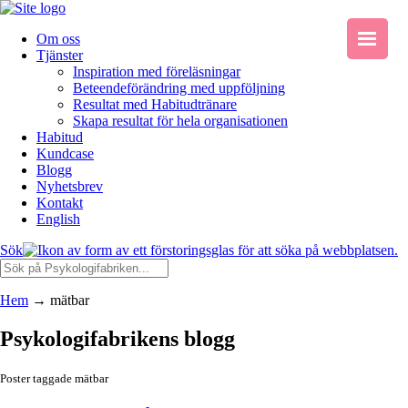
Om oss
Tjänster
Inspiration med föreläsningar
Beteendeförändring med uppföljning
Resultat med Habitudtränare
Skapa resultat för hela organisationen
Habitud
Kundcase
Blogg
Nyhetsbrev
Kontakt
English
Sök
Hem
→
mätbar
Psykologifabrikens blogg
Poster taggade mätbar