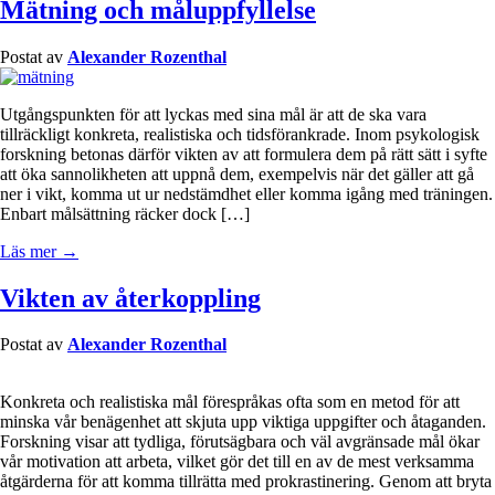
Mätning och måluppfyllelse
Postat av
Alexander Rozenthal
Utgångspunkten för att lyckas med sina mål är att de ska vara
tillräckligt konkreta, realistiska och tidsförankrade. Inom psykologisk
forskning betonas därför vikten av att formulera dem på rätt sätt i syfte
att öka sannolikheten att uppnå dem, exempelvis när det gäller att gå
ner i vikt, komma ut ur nedstämdhet eller komma igång med träningen.
Enbart målsättning räcker dock […]
Läs mer →
Vikten av återkoppling
Postat av
Alexander Rozenthal
Konkreta och realistiska mål förespråkas ofta som en metod för att
minska vår benägenhet att skjuta upp viktiga uppgifter och åtaganden.
Forskning visar att tydliga, förutsägbara och väl avgränsade mål ökar
vår motivation att arbeta, vilket gör det till en av de mest verksamma
åtgärderna för att komma tillrätta med prokrastinering. Genom att bryta