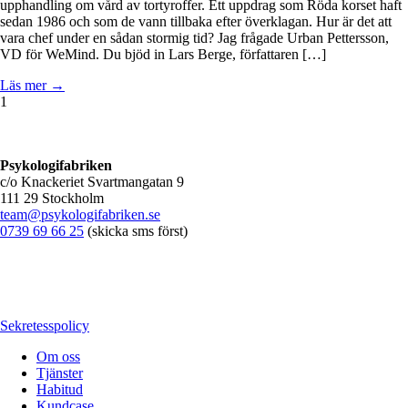
upphandling om vård av tortyroffer. Ett uppdrag som Röda korset haft
sedan 1986 och som de vann tillbaka efter överklagan. Hur är det att
vara chef under en sådan stormig tid? Jag frågade Urban Pettersson,
VD för WeMind. Du bjöd in Lars Berge, författaren […]
Läs mer →
1
Psykologifabriken
c/o Knackeriet Svartmangatan 9
111 29 Stockholm
team@psykologifabriken.se
0739 69 66 25
(skicka sms först)
Sekretesspolicy
Om oss
Tjänster
Habitud
Kundcase