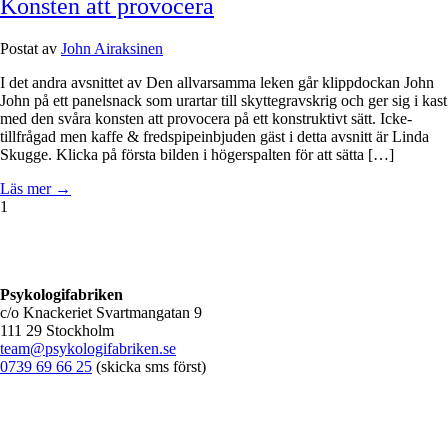
Konsten att provocera
Postat av
John Airaksinen
I det andra avsnittet av Den allvarsamma leken går klippdockan John
John på ett panelsnack som urartar till skyttegravskrig och ger sig i kast
med den svåra konsten att provocera på ett konstruktivt sätt. Icke-
tillfrågad men kaffe & fredspipeinbjuden gäst i detta avsnitt är Linda
Skugge. Klicka på första bilden i högerspalten för att sätta […]
Läs mer →
1
Psykologifabriken
c/o Knackeriet Svartmangatan 9
111 29 Stockholm
team@psykologifabriken.se
0739 69 66 25
(skicka sms först)