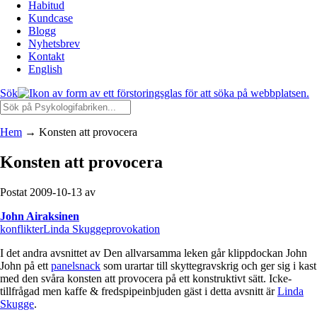
Habitud
Kundcase
Blogg
Nyhetsbrev
Kontakt
English
Sök
Hem
→
Konsten att provocera
Konsten att provocera
Postat 2009-10-13 av
John Airaksinen
konflikter
Linda Skugge
provokation
I det andra avsnittet av Den allvarsamma leken går klippdockan John
John på ett
panelsnack
som urartar till skyttegravskrig och ger sig i kast
med den svåra konsten att provocera på ett konstruktivt sätt. Icke-
tillfrågad men kaffe & fredspipeinbjuden gäst i detta avsnitt är
Linda
Skugge
.