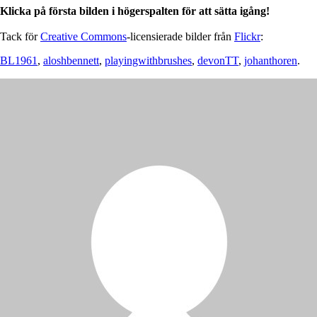
Klicka på första bilden i högerspalten för att sätta igång!
Tack för
Creative Commons
-licensierade bilder från
Flickr
:
BL1961
,
aloshbennett
,
playingwithbrushes
,
devonTT
,
johanthoren
.