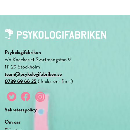
Psykologifabriken
c/o Knackeriet Svartmangatan 9
111 29 Stockholm
team@psykologifabriken.se
0739 69 66 25
(skicka sms först)
Sekretesspolicy
Om oss
Tjänster