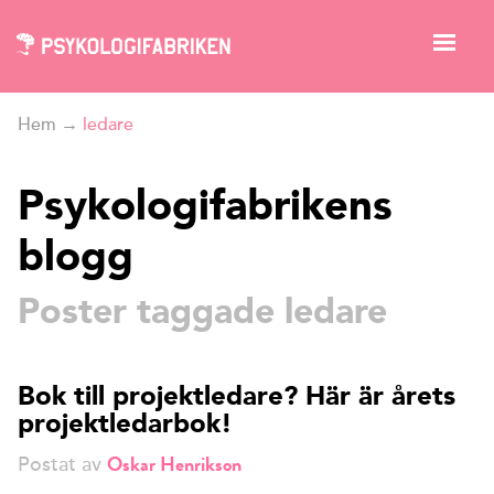
Hem
→
ledare
Psykologifabrikens
blogg
Poster taggade ledare
Bok till projektledare? Här är årets
projektledarbok!
Oskar Henrikson
Postat av