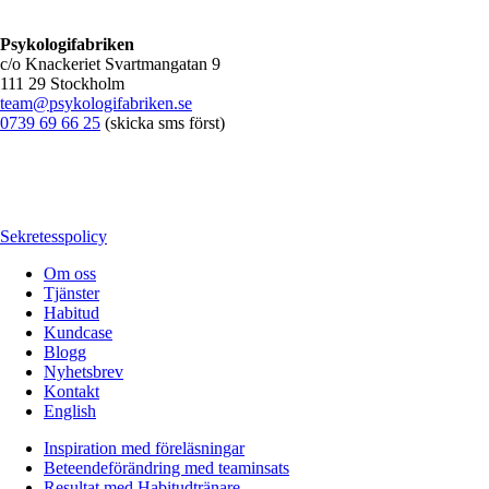
Psykologifabriken
c/o Knackeriet Svartmangatan 9
111 29 Stockholm
team@psykologifabriken.se
0739 69 66 25
(skicka sms först)
Sekretesspolicy
Om oss
Tjänster
Habitud
Kundcase
Blogg
Nyhetsbrev
Kontakt
English
Inspiration med föreläsningar
Beteendeförändring med teaminsats
Resultat med Habitudtränare