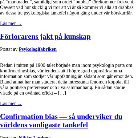
på “marknaden”, samtidigt som ordet “bubbla” förekommer frekvent.
Oavsett vad hur skicklig vi tror att vi är så kommer vi alla att drabbas
av dessa tre psykologiska tankefel någon gång under vår börskarriär.
Läs mer →
Förlorarens jakt på kunskap
Postat av
Psykologifabriken
Redan i mitten på 1900-talet började man inom psykologin prata om
konfirmeringsbias, vår tendens att i högre grad uppmärksamma
information som stödjer vår uppfattning än sådant som går emot den.
Bland annat har man studerat detta intressanta fenomen kopplat till
våra politiska preferenser och i valsammanhang. En sådan studie
visade på en oväntad effekt – […]
Läs mer →
Confirmation bias — så underviker du
världens vanligaste tankefel
Postat av
Niklas Laninge