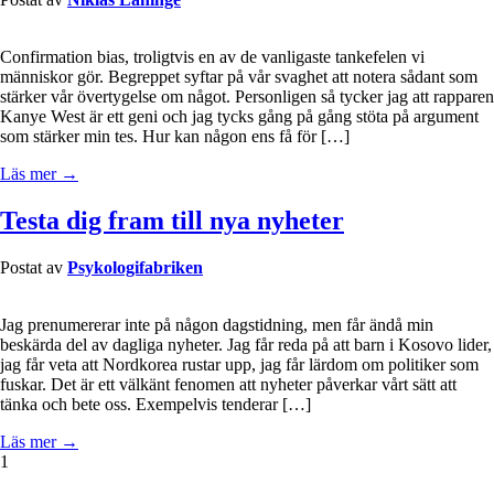
Confirmation bias, troligtvis en av de vanligaste tankefelen vi
människor gör. Begreppet syftar på vår svaghet att notera sådant som
stärker vår övertygelse om något. Personligen så tycker jag att rapparen
Kanye West är ett geni och jag tycks gång på gång stöta på argument
som stärker min tes. Hur kan någon ens få för […]
Läs mer →
Testa dig fram till nya nyheter
Postat av
Psykologifabriken
Jag prenumererar inte på någon dagstidning, men får ändå min
beskärda del av dagliga nyheter. Jag får reda på att barn i Kosovo lider,
jag får veta att Nordkorea rustar upp, jag får lärdom om politiker som
fuskar. Det är ett välkänt fenomen att nyheter påverkar vårt sätt att
tänka och bete oss. Exempelvis tenderar […]
Läs mer →
1