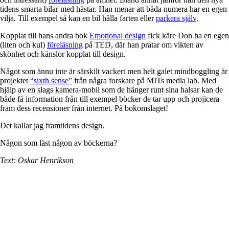
tidens smarta bilar med hästar. Han menar att båda numera har en egen
vilja. Till exempel så kan en bil hålla farten eller
parkera själv
.
Kopplat till hans andra bok
Emotional design
fick käre Don ha en egen
(liten och kul)
föreläsning
på TED, där han pratar om vikten av
skönhet och känslor kopplat till design.
Något som ännu inte är särskilt vackert men helt galet mindboggling är
projektet
“sixth sense”
från några forskare på MITs media lab. Med
hjälp av en slags kamera-mobil som de hänger runt sina halsar kan de
både få information från till exempel böcker de tar upp och projicera
fram dess recensioner från internet. På bokomslaget!
Det kallar jag framtidens design.
Någon som läst någon av böckerna?
Text: Oskar Henrikson