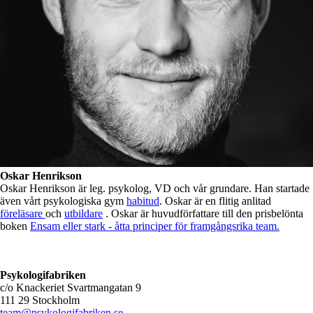
Oskar Henrikson
Oskar Henrikson är leg. psykolog, VD och vår grundare. Han startade
även vårt psykologiska gym
habitud
. Oskar är en flitig anlitad
föreläsare
och
utbildare
. Oskar är huvudförfattare till den prisbelönta
boken
Ensam eller stark - åtta principer för framgångsrika team.
Psykologifabriken
c/o Knackeriet Svartmangatan 9
111 29 Stockholm
team@psykologifabriken.se