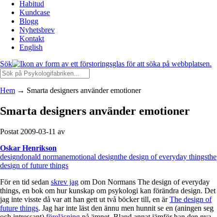
Habitud
Kundcase
Blogg
Nyhetsbrev
Kontakt
English
Sök
Hem
→
Smarta designers använder emotioner
Smarta designers använder emotioner
Postat 2009-03-11 av
Oskar Henrikson
design
donald norman
emotional design
the design of everyday things
the
design of future things
För en tid sedan
skrev jag
om Don Normans The design of everyday
things, en bok om hur kunskap om psykologi kan förändra design. Det
jag inte visste då var att han gett ut två böcker till, en är
The design of
future things
. Jag har inte läst den ännu men hunnit se en (aningen seg
och intressant)
föreläsning
på ämnet. Bland annat jämför han den nya