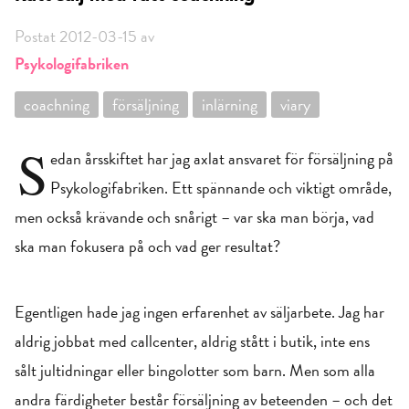
Postat 2012-03-15 av
Psykologifabriken
coachning
försäljning
inlärning
viary
S
edan årsskiftet har jag axlat ansvaret för försäljning på
Psykologifabriken. Ett spännande och viktigt område,
men också krävande och snårigt – var ska man börja, vad
ska man fokusera på och vad ger resultat?
Egentligen hade jag ingen erfarenhet av säljarbete. Jag har
aldrig jobbat med callcenter, aldrig stått i butik, inte ens
sålt jultidningar eller bingolotter som barn. Men som alla
andra färdigheter består försäljning av beteenden – och det