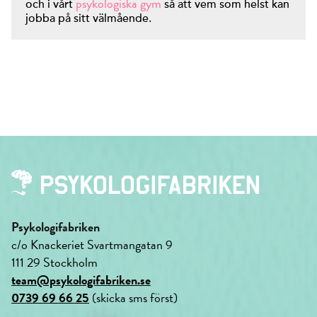
psykologiska gym
och i vårt
så att vem som helst kan
jobba på sitt välmående.
Psykologifabriken
c/o Knackeriet Svartmangatan 9
111 29 Stockholm
team@psykologifabriken.se
0739 69 66 25
(skicka sms först)