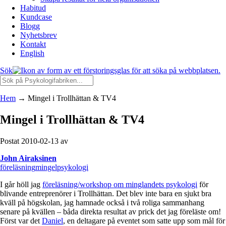
Habitud
Kundcase
Blogg
Nyhetsbrev
Kontakt
English
Sök
Hem
→
Mingel i Trollhättan & TV4
Mingel i Trollhättan & TV4
Postat 2010-02-13 av
John Airaksinen
föreläsning
mingel
psykologi
I går höll jag
föreläsning/workshop om minglandets psykologi
för
blivande entreprenörer i Trollhättan. Det blev inte bara en sjukt bra
kväll på högskolan, jag hamnade också i två roliga sammanhang
senare på kvällen – båda direkta resultat av prick det jag föreläste om!
Först var det
Daniel
, en deltagare på eventet som satte upp som mål för