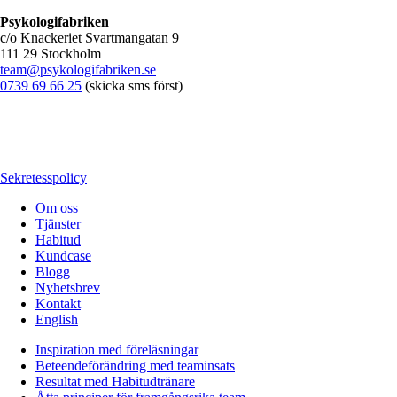
Psykologifabriken
c/o Knackeriet Svartmangatan 9
111 29 Stockholm
team@psykologifabriken.se
0739 69 66 25
(skicka sms först)
Sekretesspolicy
Om oss
Tjänster
Habitud
Kundcase
Blogg
Nyhetsbrev
Kontakt
English
Inspiration med föreläsningar
Beteendeförändring med teaminsats
Resultat med Habitudtränare