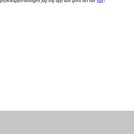
psykologiforskningen jag tog upp kan göra det här
här
!