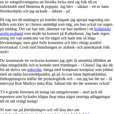
en av mingelövningarna att försöka locka med sig folk till en
indieklubb med filmtema & popquiz. Jag blev – såklart – ett av hans
försöksobjekt och jag tackade – såklart – ja!
På väg ner till middagen på hotellet frågade jag apropå ingenting om
killen som klev in i hissen samtidigt som mig, om han också var sugen
på middag. Det var han inte, däremot var han medlem i ett
holländskt
arabicanaband
som skulle ha konsert på Kulturhuset. Jag hade ingen
aning om vad arabicana var för något och hade inte så höga
förväntningar, men gled förbi konserten och blev riktigt positivt
överraskad. Coolt med blandningen av arabisk- och amerikansk folk-
style!
De kommande tre veckorna kommer jag själv få utmärkta tillfällen att
slipa mingelskillz och ta kontakt med främlingar – i Ghana! Jag ska dit
för att skriva om
mikrolån
, hänga med kompisars kompisar som jobbar
med att rädda havssköldpaddor, gå på Accras bästa hiphopklubbar,
förhoppningsvis träffar lite psykologifolk och – om jag har lite tur – få
intervjua Bob Marleys änka Rita. Såklart blir det lite semester också!
TV4 gjorde förresten ett inslag om mingeleventet – stort tack till
reportern som lyckades klippa ihop mina något snurriga utläggningar
till ett rätt vettigt inslag!
Ni som var på föreläsningen och vill läsa mer om