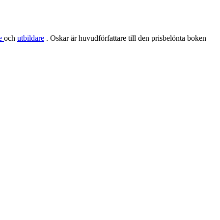
re
och
utbildare
. Oskar är huvudförfattare till den prisbelönta boken