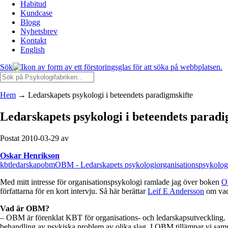
Habitud
Kundcase
Blogg
Nyhetsbrev
Kontakt
English
Sök
Hem
→
Ledarskapets psykologi i beteendets paradigmskifte
Ledarskapets psykologi i beteendets paradi
Postat 2010-03-29 av
Oskar Henrikson
kbt
ledarskap
obm
OBM - Ledarskapets psykologi
organisationspsykolog
Med mitt intresse för organisationspsykologi ramlade jag över boken
O
författarna för en kort intervju. Så här berättar
Leif E Andersson
om vad
Vad är OBM?
– OBM är förenklat KBT för organisations- och ledarskapsutveckling. M
behandling av psykiska problem av olika slag. I OBM tillämpar vi samm