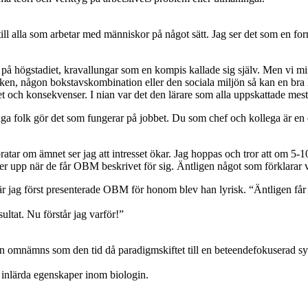
alla som arbetar med människor på något sätt. Jag ser det som en form a
r på högstadiet, kravallungar som en kompis kallade sig själv. Men vi m
rsaken, någon bokstavskombination eller den sociala miljön så kan en bra
t och konsekvenser. I nian var det den lärare som alla uppskattade mest
ga folk gör det som fungerar på jobbet. Du som chef och kollega är en d
pratar om ämnet ser jag att intresset ökar. Jag hoppas och tror att om 5-
 när de får OBM beskrivet för sig. Äntligen något som förklarar varför
 jag först presenterade OBM för honom blev han lyrisk. “Äntligen får ja
ltat. Nu förstår jag varför!”
tiden omnämns som den tid då paradigmskiftet till en beteendefokusera
a inlärda egenskaper inom biologin.