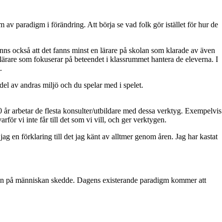
v paradigm i förändring. Att börja se vad folk gör istället för hur de
inns också att det fanns minst en lärare på skolan som klarade av även
 lärare som fokuserar på beteendet i klassrummet hantera de eleverna. I
.
el av andras miljö och du spelar med i spelet.
10 år arbetar de flesta konsulter/utbildare med dessa verktyg. Exempelvis
 vi inte får till det som vi vill, och ger verktygen.
g en förklaring till det jag känt av alltmer genom åren. Jag har kastat
d syn på människan skedde. Dagens existerande paradigm kommer att