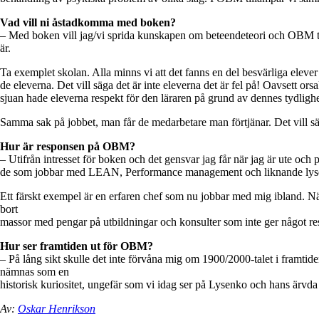
Vad vill ni åstadkomma med boken?
– Med boken vill jag/vi sprida kunskapen om beteendeteori och OBM till 
är.
Ta exemplet skolan. Alla minns vi att det fanns en del besvärliga eleve
de eleverna. Det vill säga det är inte eleverna det är fel på! Oavsett o
sjuan hade eleverna respekt för den läraren på grund av dennes tydlighe
Samma sak på jobbet, man får de medarbetare man förtjänar. Det vill sä
Hur är responsen på OBM?
– Utifrån intresset för boken och det gensvar jag får när jag är ute och 
de som jobbar med LEAN, Performance management och liknande lyser upp
Ett färskt exempel är en erfaren chef som nu jobbar med mig ibland. När
bort
massor med pengar på utbildningar och konsulter som inte ger något resu
Hur ser framtiden ut för OBM?
– På lång sikt skulle det inte förvåna mig om 1900/2000-talet i fram
nämnas som en
historisk kuriositet, ungefär som vi idag ser på Lysenko och hans ärvd
Av:
Oskar Henrikson