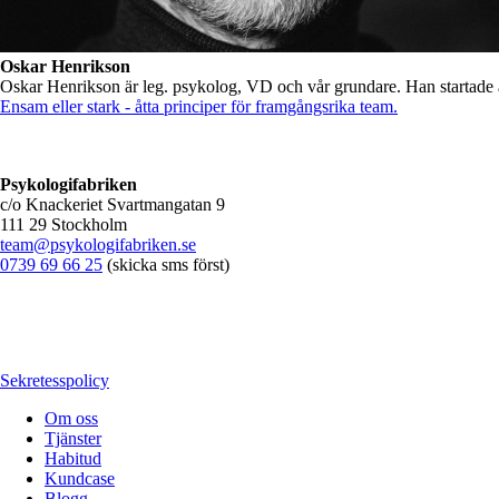
Oskar Henrikson
Oskar Henrikson är leg. psykolog, VD och vår grundare. Han startade
Ensam eller stark - åtta principer för framgångsrika team.
Psykologifabriken
c/o Knackeriet Svartmangatan 9
111 29 Stockholm
team@psykologifabriken.se
0739 69 66 25
(skicka sms först)
Sekretesspolicy
Om oss
Tjänster
Habitud
Kundcase
Blogg