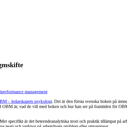
gmskifte
i
performance management
BM – ledarskapets psykologi
. Det är den första svenska boken på ämn
 OBM är, vad de vill med boken och hur han ser på framtiden för OB
er specifikt är det beteendeanalytiska teori och praktik tillämpat på
a teori och verktyg på arbetslivets problem eller utmaningar.