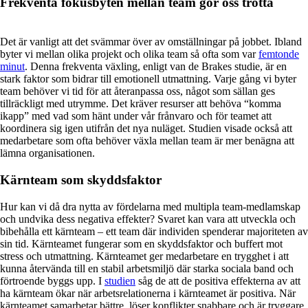
Frekventa fokusbyten mellan team gör oss trötta
Det är vanligt att det svämmar över av omställningar på jobbet. Ibland
byter vi mellan olika projekt och olika team så ofta som var
femtonde
minut
. Denna frekventa växling, enligt van de Brakes studie, är en
stark faktor som bidrar till emotionell utmattning. Varje gång vi byter
team behöver vi tid för att återanpassa oss, något som sällan ges
tillräckligt med utrymme. Det kräver resurser att behöva “komma
ikapp” med vad som hänt under vår frånvaro och för teamet att
koordinera sig igen utifrån det nya nuläget. Studien visade också att
medarbetare som ofta behöver växla mellan team är mer benägna att
lämna organisationen.
Kärnteam som skyddsfaktor
Hur kan vi då dra nytta av fördelarna med multipla team-medlamskap
och undvika dess negativa effekter? Svaret kan vara att utveckla och
bibehålla ett kärnteam – ett team där individen spenderar majoriteten av
sin tid. Kärnteamet fungerar som en skyddsfaktor och buffert mot
stress och utmattning. Kärnteamet ger medarbetare en trygghet i att
kunna återvända till en stabil arbetsmiljö där starka sociala band och
förtroende byggs upp. I
studien
såg de att de positiva effekterna av att
ha kärnteam ökar när arbetsrelationerna i kärnteamet är positiva. När
kärnteamet samarbetar bättre, löser konflikter snabbare och är tryggare