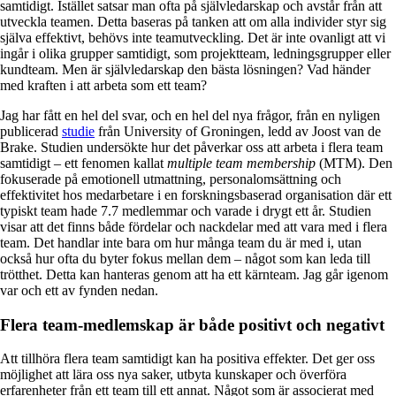
samtidigt. Istället satsar man ofta på självledarskap och avstår från att
utveckla teamen. Detta baseras på tanken att om alla individer styr sig
själva effektivt, behövs inte teamutveckling. Det är inte ovanligt att vi
ingår i olika grupper samtidigt, som projektteam, ledningsgrupper eller
kundteam. Men är självledarskap den bästa lösningen? Vad händer
med kraften i att arbeta som ett team?
Jag har fått en hel del svar, och en hel del nya frågor, från en nyligen
publicerad
studie
från University of Groningen, ledd av Joost van de
Brake. Studien undersökte hur det påverkar oss att arbeta i flera team
samtidigt – ett fenomen kallat
multiple team membership
(MTM). Den
fokuserade på emotionell utmattning, personalomsättning och
effektivitet hos medarbetare i en forskningsbaserad organisation där ett
typiskt team hade 7.7 medlemmar och varade i drygt ett år. Studien
visar att det finns både fördelar och nackdelar med att vara med i flera
team. Det handlar inte bara om hur många team du är med i, utan
också hur ofta du byter fokus mellan dem – något som kan leda till
trötthet. Detta kan hanteras genom att ha ett kärnteam. Jag går igenom
var och ett av fynden nedan.
Flera team-medlemskap är både positivt och negativt
Att tillhöra flera team samtidigt kan ha positiva effekter. Det ger oss
möjlighet att lära oss nya saker, utbyta kunskaper och överföra
erfarenheter från ett team till ett annat. Något som är associerat med