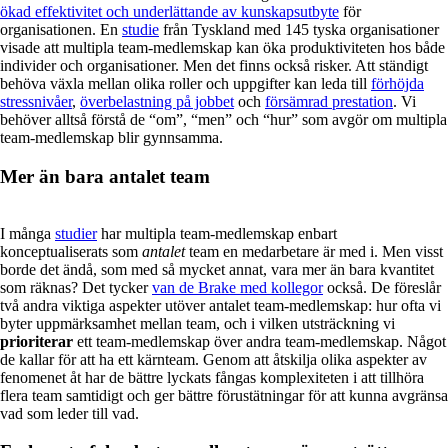
ökad effektivitet och underlättande av kunskapsutbyte
för
organisationen. En
studie
från Tyskland med 145 tyska organisationer
visade att multipla team-medlemskap kan öka produktiviteten hos både
individer och organisationer. Men det finns också risker. Att ständigt
behöva växla mellan olika roller och uppgifter kan leda till
förhöjda
stressnivåer
,
överbelastning på jobbet
och
försämrad prestation
. Vi
behöver alltså förstå de “om”, “men” och “hur” som avgör om multipla
team-medlemskap blir gynnsamma.
Mer än bara antalet team
I många
studier
har multipla team-medlemskap enbart
konceptualiserats som
antalet
team en medarbetare är med i. Men visst
borde det ändå, som med så mycket annat, vara mer än bara kvantitet
som räknas? Det tycker
van de Brake med kollegor
också. De föreslår
två andra viktiga aspekter utöver antalet team-medlemskap: hur ofta vi
byter uppmärksamhet mellan team, och i vilken utsträckning vi
prioriterar
ett team-medlemskap över andra team-medlemskap. Något
de kallar för att ha ett kärnteam. Genom att åtskilja olika aspekter av
fenomenet åt har de bättre lyckats fångas komplexiteten i att tillhöra
flera team samtidigt och ger bättre förustätningar för att kunna avgränsa
vad som leder till vad.