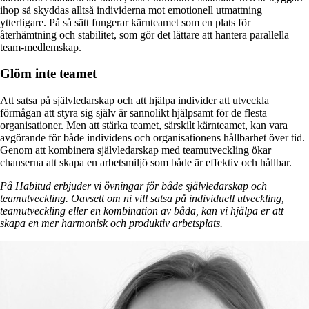
ihop så skyddas alltså individerna mot emotionell utmattning
ytterligare. På så sätt fungerar kärnteamet som en plats för
återhämtning och stabilitet, som gör det lättare att hantera parallella
team-medlemskap.
Glöm inte teamet
Att satsa på självledarskap och att hjälpa individer att utveckla
förmågan att styra sig själv är sannolikt hjälpsamt för de flesta
organisationer. Men att stärka teamet, särskilt kärnteamet, kan vara
avgörande för både individens och organisationens hållbarhet över tid.
Genom att kombinera självledarskap med teamutveckling ökar
chanserna att skapa en arbetsmiljö som både är effektiv och hållbar.
På Habitud erbjuder vi övningar för både självledarskap och
teamutveckling. Oavsett om ni vill satsa på individuell utveckling,
teamutveckling eller en kombination av båda, kan vi hjälpa er att
skapa en mer harmonisk och produktiv arbetsplats.