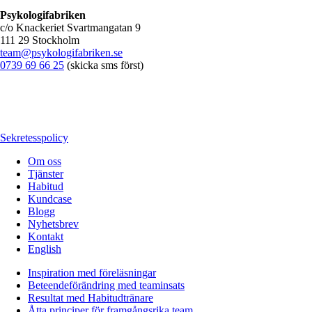
Psykologifabriken
c/o Knackeriet Svartmangatan 9
111 29 Stockholm
team@psykologifabriken.se
0739 69 66 25
(skicka sms först)
Sekretesspolicy
Om oss
Tjänster
Habitud
Kundcase
Blogg
Nyhetsbrev
Kontakt
English
Inspiration med föreläsningar
Beteendeförändring med teaminsats
Resultat med Habitudtränare
Åtta principer för framgångsrika team