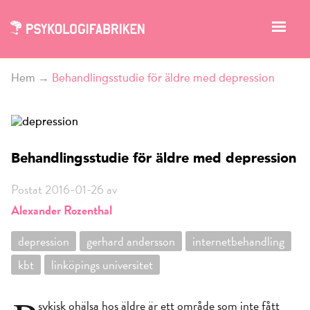
Hem
→
Behandlingsstudie för äldre med depression
Behandlingsstudie för äldre med depression
Postat 2016-01-26 av
Alexander Rozenthal
depression
gerhard andersson
internetbehandling
kbt
linköpings universitet
sykisk ohälsa hos äldre är ett område som inte fått