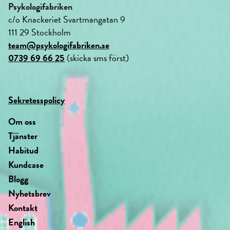
Psykologifabriken
c/o Knackeriet Svartmangatan 9
111 29 Stockholm
team@psykologifabriken.se
0739 69 66 25
(skicka sms först)
Sekretesspolicy
Om oss
Tjänster
Habitud
Kundcase
Blogg
Nyhetsbrev
Kontakt
English