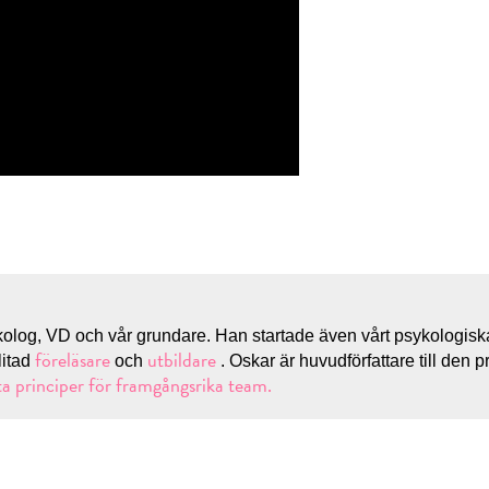
kolog, VD och vår grundare. Han startade även vårt psykologis
föreläsare
utbildare
nlitad
och
. Oskar är huvudförfattare till den p
ta principer för framgångsrika team.