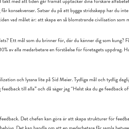
? I takt med att tiden går framåt upptäcker dina forskare alfabete
år konsekvenser. Satsar du på att bygga stridsskepp har du inte r
tiden vad målet är: att skapa en så blomstrande civilisation som m
splats? Ett mål som du brinner för, där du känner dig som kung? 
10% av alla medarbetare en förståelse för företagets uppdrag. Ha
ilization och lyssna lite på Sid Meier. Tydliga mål och tydlig da
g feedback till alla” och då säger jag “Helst ska du ge feedback o
g feedback. Det chefen kan göra är att skapa strukturer för fee
ehövs. Det kan handla om att en medarbetare får samla betygen f