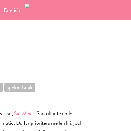
English
spelmekanik
zation,
Sid Meier
. Särskilt inte under
ll nutid. Du får prioritera mellan krig och