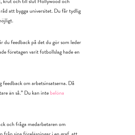
t, krut och till slut Hollywood och
åd att bygga universitet. Du får tydlig
öjligt.
Får du feedback på det du gör som leder
de företagen varit fotbollslag hade en
glig feedback om arbetsinsatserna. Då
ftare än så.” Du kan inte
belöna
dback och fråga medarbetaren om
rån sina föreläsningar i en graf, att