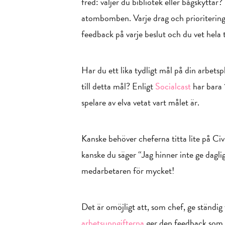
fred: väljer du bibliotek eller bågskyttar
atombomben. Varje drag och prioritering f
feedback på varje beslut och du vet hela 
Har du ett lika tydligt mål på din arbet
till detta mål? Enligt
Socialcast
har bara 
spelare av elva vetat vart målet är.
Kanske behöver cheferna titta lite på Civ
kanske du säger “Jag hinner inte ge dagli
medarbetaren för mycket!
Det är omöjligt att, som chef, ge ständi
arbetsuppgifterna
ger den feedback som b