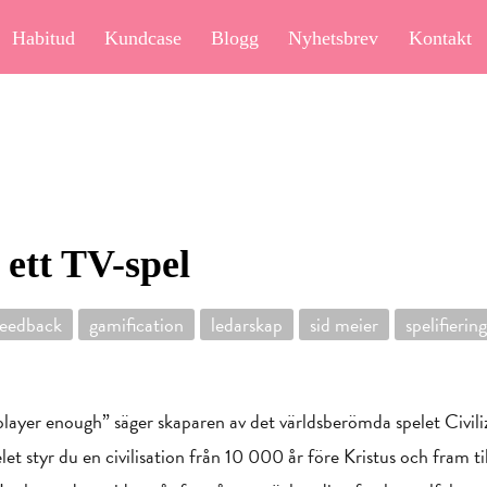
Habitud
Kundcase
Blogg
Nyhetsbrev
Kontakt
 ett TV-spel
feedback
gamification
ledarskap
sid meier
spelifiering
layer enough” säger skaparen av det världsberömda spelet Civili
elet styr du en civilisation från 10 000 år före Kristus och fram ti