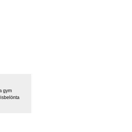
ka gym
risbelönta