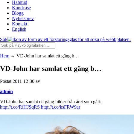
Habitud
Kundcase
Blogg
Nyhetsbrev
Kontakt
English
Sök
Hem
→
VD-John har samlat ett gäng b…
VD-John har samlat ett gäng b…
Postat 2011-12-30 av
admin
VD-John har samlat ett gäng bilder från året som gått:
http://t.co/RiHJSqRS
http://t.co/ksFRW9ar