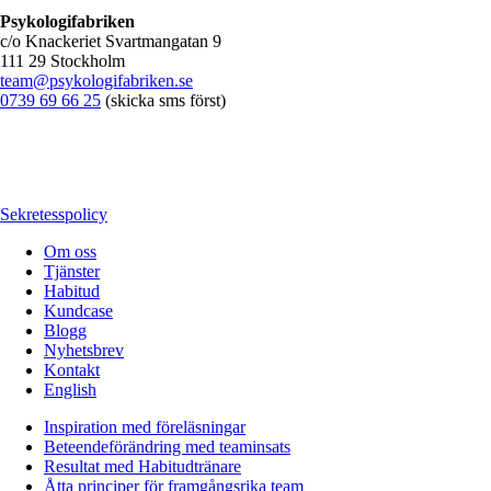
Psykologifabriken
c/o Knackeriet Svartmangatan 9
111 29 Stockholm
team@psykologifabriken.se
0739 69 66 25
(skicka sms först)
Sekretesspolicy
Om oss
Tjänster
Habitud
Kundcase
Blogg
Nyhetsbrev
Kontakt
English
Inspiration med föreläsningar
Beteendeförändring med teaminsats
Resultat med Habitudtränare
Åtta principer för framgångsrika team