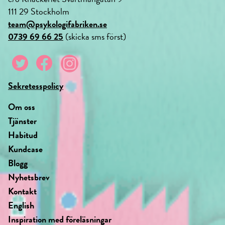
111 29 Stockholm
team@psykologifabriken.se
0739 69 66 25
(skicka sms först)
Sekretesspolicy
Om oss
Tjänster
Habitud
Kundcase
Blogg
Nyhetsbrev
Kontakt
English
Inspiration med föreläsningar