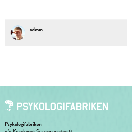
admin
Psykologifabriken
c/o Knackeriet Svartmangatan 9