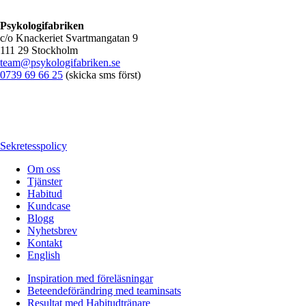
Psykologifabriken
c/o Knackeriet Svartmangatan 9
111 29 Stockholm
team@psykologifabriken.se
0739 69 66 25
(skicka sms först)
Sekretesspolicy
Om oss
Tjänster
Habitud
Kundcase
Blogg
Nyhetsbrev
Kontakt
English
Inspiration med föreläsningar
Beteendeförändring med teaminsats
Resultat med Habitudtränare