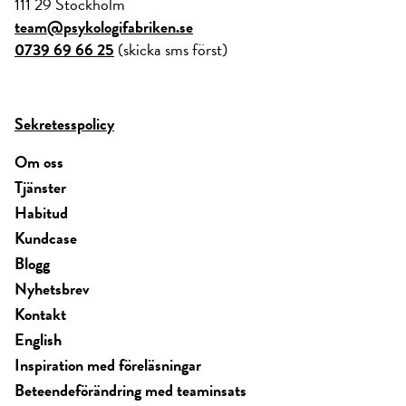
111 29 Stockholm
team@psykologifabriken.se
0739 69 66 25
(skicka sms först)
Sekretesspolicy
Om oss
Tjänster
Habitud
Kundcase
Blogg
Nyhetsbrev
Kontakt
English
Inspiration med föreläsningar
Beteendeförändring med teaminsats