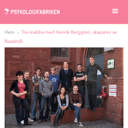
Hem
→
Tre snabba med Henrik Berggren, skaparen av
Readmill