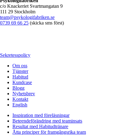
Psykologifabriken
c/o Knackeriet Svartmangatan 9
111 29 Stockholm
team@psykologifabriken.se
0739 69 66 25
(skicka sms först)
Sekretesspolicy
Om oss
Tjänster
Habitud
Kundcase
Blogg
Nyhetsbrev
Kontakt
English
Inspiration med föreläsningar
Beteendeförändring med teaminsats
Resultat med Habitudtränare
Åtta principer för framgångsrika team