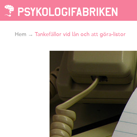
Hem
→
Tankefällor vid lån och att göra-listor