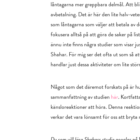
låntagarna mer greppbara delmål. Att bli a
avbetalning. Det är här den lite halv-vet
som låntagarna som väljer att betala av 
fokusera alltså på att göra de saker på li
ännu inte finns några studier som visar j
Shahar. För mig ser det ofta ut som så att
handlar just dessa aktiviteter om lite störr
Något som det däremot forskats på är hur 
sammanfattning av studien
här
. Kortfat
känsloreaktioner att höra. Denna reaktio
verkar det vara lönsamt för oss att bryta 
Du som vill läsa Shahars studie googlar på