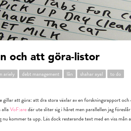
ån och att göra-listor
n ariely
debt management
lån
shahar ayal
to do
e gillar att göra: att dra stora växlar av en forskningsrapport och 
 alla
VoF:are
där ute sliter sig i håret men parallellen jag föresl
g nu kommer ta upp. Läs dock resterande text med en viss mån av