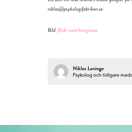
niklas@psykologifabriken.se
Bild:
flickr.com/tonyjcase
Niklas Laninge
Psykolog och tidigare med