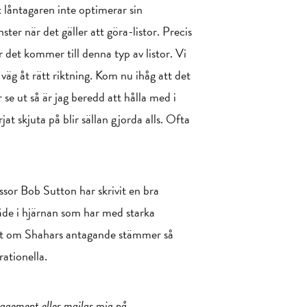
t låntagaren inte optimerar sin
er när det gäller att göra-listor. Precis
det kommer till denna typ av listor. Vi
 väg åt rätt riktning. Kom nu ihåg att det
se ut så är jag beredd att hålla med i
at skjuta på blir sällan gjorda alls. Ofta
ssor Bob Sutton har skrivit en bra
råde i hjärnan som har med starka
sett om Shahars antagande stämmer så
rationella.
nagement eller mailar mig på