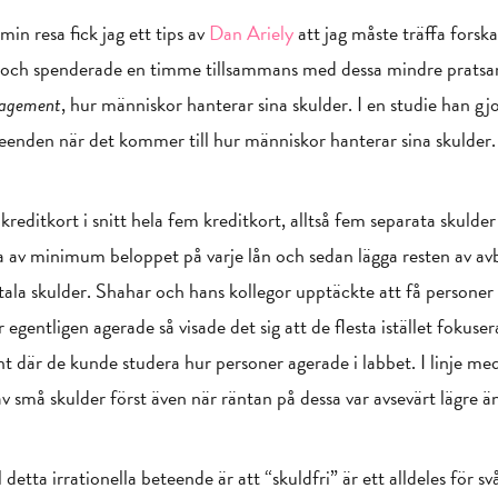
 min resa fick jag ett tips av
Dan Ariely
att jag måste träffa fors
sity och spenderade en timme tillsammans med dessa mindre prats
agement
, hur människor hanterar sina skulder. I en studie han 
eteenden när det kommer till hur människor hanterar sina skulder.
reditkort i snitt hela fem kreditkort, alltså fem separata skulder
 av minimum beloppet på varje lån och sedan lägga resten av av
totala skulder. Shahar och hans kollegor upptäckte att få persone
egentligen agerade så visade det sig att de flesta istället fokuser
t där de kunde studera hur personer agerade i labbet. I linje me
 av små skulder först även när räntan på dessa var avsevärt lägre ä
detta irrationella beteende är att “skuldfri” är ett alldeles för s