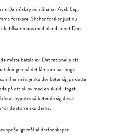
karna Dan Zakay och Shahar Ayal. Sagt
amma forskare. Shahar forskar just nu
gjorde tillsammans med bland annat Dan
 de måste betala av. Det rationella att
betalningen på det lån som har högst
r som har många skulder beter sig på detta
ade på att bli av med en skuld i taget.
d deras hypotes så betedde sig dessa
n för de större skulderna.
våruppnåeligt mål så därför skapar