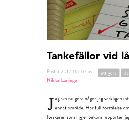
Tankefällor vid l
Postat 2012-05-07 av
att göra
da
Niklas Laninge
J
ag ska nu göra något jag verkligen int
annat område. Har full förståelse om
forskaren som ligger bakom rapporten ja