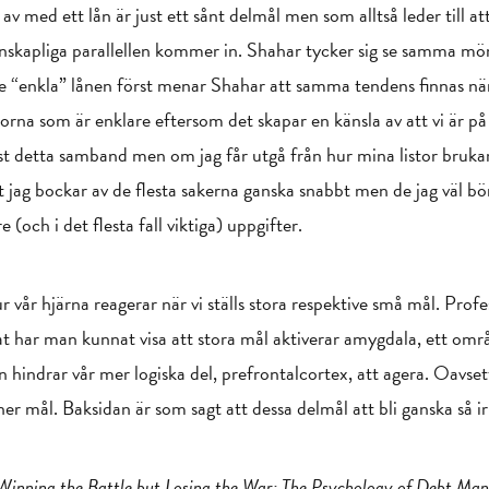
v med ett lån är just ett sånt delmål men som alltså leder till at
enskapliga parallellen kommer in. Shahar tycker sig se samma mönst
de “enkla” lånen först menar Shahar att samma tendens finnas när 
storna som är enklare eftersom det skapar en känsla av att vi är på
ust detta samband men om jag får utgå från hur mina listor brukar 
 jag bockar av de flesta sakerna ganska snabbt men de jag väl börj
e (och i det flesta fall viktiga) uppgifter.
vår hjärna reagerar när vi ställs stora respektive små mål. Profe
tat har man kunnat visa att stora mål aktiverar amygdala, ett om
n hindrar vår mer logiska del, prefrontalcortex, att agera. Oav
ner mål. Baksidan är som sagt att dessa delmål att bli ganska så ir
 Winning the Battle but Losing the War: The Psychology of Debt Ma