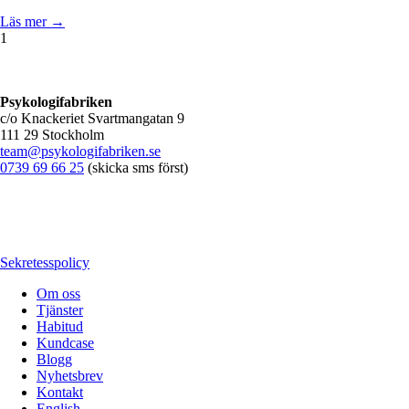
Läs mer →
1
Psykologifabriken
c/o Knackeriet Svartmangatan 9
111 29 Stockholm
team@psykologifabriken.se
0739 69 66 25
(skicka sms först)
Sekretesspolicy
Om oss
Tjänster
Habitud
Kundcase
Blogg
Nyhetsbrev
Kontakt
English