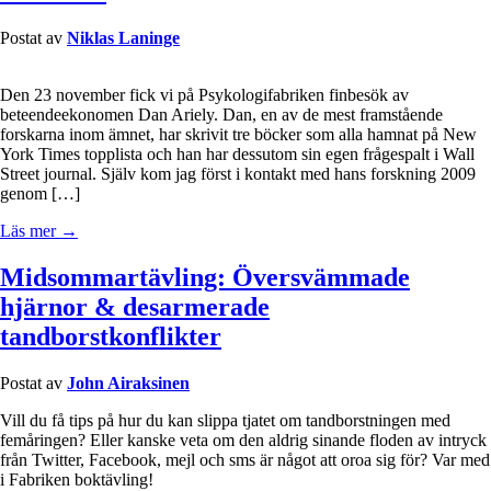
Postat av
Niklas Laninge
Den 23 november fick vi på Psykologifabriken finbesök av
beteendeekonomen Dan Ariely. Dan, en av de mest framstående
forskarna inom ämnet, har skrivit tre böcker som alla hamnat på New
York Times topplista och han har dessutom sin egen frågespalt i Wall
Street journal. Själv kom jag först i kontakt med hans forskning 2009
genom […]
Läs mer →
Midsommartävling: Översvämmade
hjärnor & desarmerade
tandborstkonflikter
Postat av
John Airaksinen
Vill du få tips på hur du kan slippa tjatet om tandborstningen med
femåringen? Eller kanske veta om den aldrig sinande floden av intryck
från Twitter, Facebook, mejl och sms är något att oroa sig för? Var med
i Fabriken boktävling!