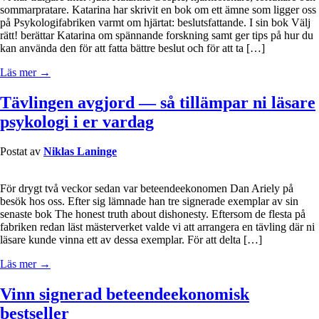
sommarpratare. Katarina har skrivit en bok om ett ämne som ligger oss
på Psykologifabriken varmt om hjärtat: beslutsfattande. I sin bok Välj
rätt! berättar Katarina om spännande forskning samt ger tips på hur du
kan använda den för att fatta bättre beslut och för att ta […]
Läs mer →
Tävlingen avgjord — så tillämpar ni läsare
psykologi i er vardag
Postat av
Niklas Laninge
För drygt två veckor sedan var beteendeekonomen Dan Ariely på
besök hos oss. Efter sig lämnade han tre signerade exemplar av sin
senaste bok The honest truth about dishonesty. Eftersom de flesta på
fabriken redan läst mästerverket valde vi att arrangera en tävling där ni
läsare kunde vinna ett av dessa exemplar. För att delta […]
Läs mer →
Vinn signerad beteendeekonomisk
bestseller