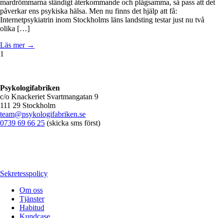
mardrömmarna ständigt återkommande och plågsamma, så pass att det
påverkar ens psykiska hälsa. Men nu finns det hjälp att få:
Internetpsykiatrin inom Stockholms läns landsting testar just nu två
olika […]
Läs mer →
1
Psykologifabriken
c/o Knackeriet Svartmangatan 9
111 29 Stockholm
team@psykologifabriken.se
0739 69 66 25
(skicka sms först)
Sekretesspolicy
Om oss
Tjänster
Habitud
Kundcase