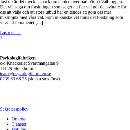
Just nu är det mycket snack om choice overload här på Valbloggen.
Det vill säga om forskningen som säger att fler val gör det svårare för
oss att välja och att stora utbud har en tendes att göra oss mer
missnöjda med våra val. Som ni kanske vet finns det forskning som
visat att fenomenet […]
Läs mer →
1
Psykologifabriken
c/o Knackeriet Svartmangatan 9
111 29 Stockholm
team@psykologifabriken.se
0739 69 66 25
(skicka sms först)
Sekretesspolicy
Om oss
Tjänster
Habitud