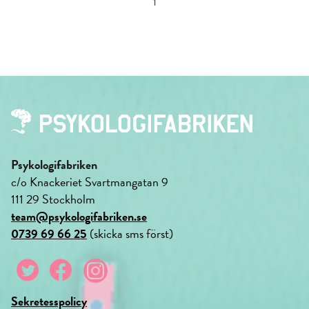
1
Psykologifabriken
c/o Knackeriet Svartmangatan 9
111 29 Stockholm
team@psykologifabriken.se
0739 69 66 25
(skicka sms först)
Sekretesspolicy