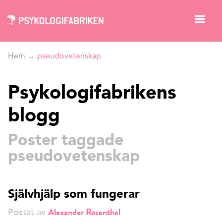
Hem
→
pseudovetenskap
Psykologifabrikens
blogg
Poster taggade
pseudovetenskap
Självhjälp som fungerar
Alexander Rozenthal
Postat av