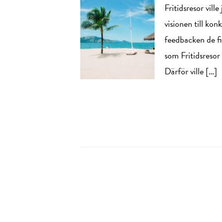
Fritidsresor vil
visionen till ko
feedbacken de fic
som Fritidsresor
Därför ville […]