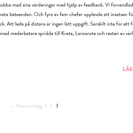
le jobba med sina värderingar med hjälp av feedback. Vi förvandla
nkreta beteenden. Och fyra av fem chefer upplevde att insatsen f
k. Att leda på distans är ingen lätt uppgift. Särskilt inte för ett 
 med medarbetare spridda till Kreta, Lanzarote och resten av vär
LÄS
← Nyare inlägg
1
2
3