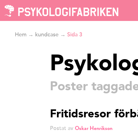
Hem
→
kundcase
→
Sida 3
Psykolo
Poster taggad
Fritidsresor för
Oskar Henrikson
Postat av