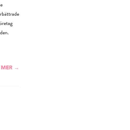
de
örbättrade
företag
lden.
 MER →