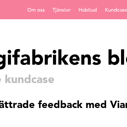
Om oss
Tjänster
Habitud
Kundcas
gifabrikens b
e kundcase
bättrade feedback med Via