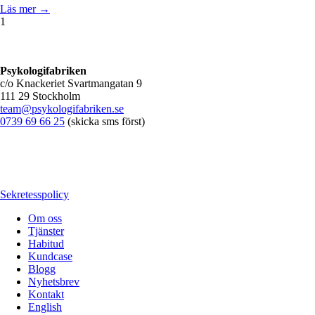
Läs mer →
1
Psykologifabriken
c/o Knackeriet Svartmangatan 9
111 29 Stockholm
team@psykologifabriken.se
0739 69 66 25
(skicka sms först)
Sekretesspolicy
Om oss
Tjänster
Habitud
Kundcase
Blogg
Nyhetsbrev
Kontakt
English