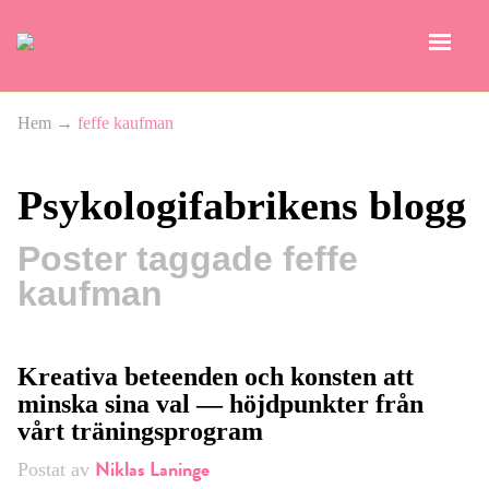
Hem
→
feffe kaufman
Psykologifabrikens blogg
Poster taggade feffe
kaufman
Kreativa beteenden och konsten att
minska sina val — höjdpunkter från
vårt träningsprogram
Niklas Laninge
Postat av