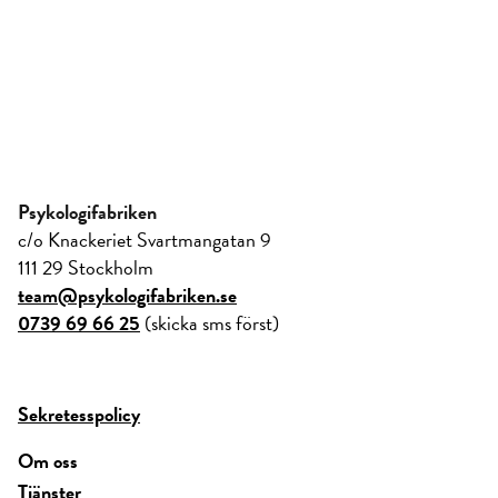
Psykologifabriken
c/o Knackeriet Svartmangatan 9
111 29 Stockholm
team@psykologifabriken.se
0739 69 66 25
(skicka sms först)
Sekretesspolicy
Om oss
Tjänster