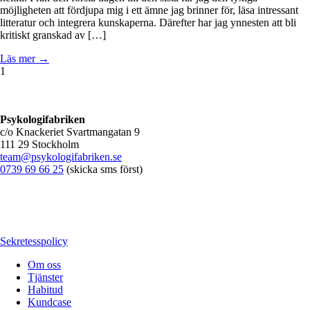
möjligheten att fördjupa mig i ett ämne jag brinner för, läsa intressant
litteratur och integrera kunskaperna. Därefter har jag ynnesten att bli
kritiskt granskad av […]
Läs mer →
1
Psykologifabriken
c/o Knackeriet Svartmangatan 9
111 29 Stockholm
team@psykologifabriken.se
0739 69 66 25
(skicka sms först)
Sekretesspolicy
Om oss
Tjänster
Habitud
Kundcase