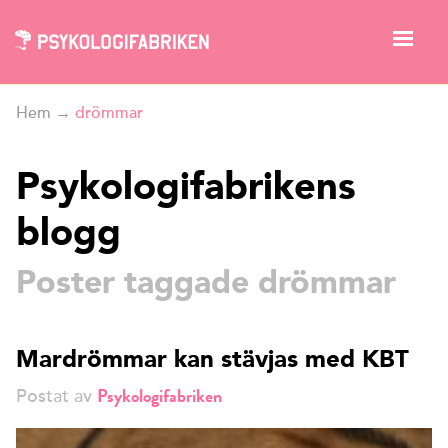
Hem
→
drömmar
Psykologifabrikens
blogg
Poster taggade drömmar
Mardrömmar kan stävjas med KBT
Psykologifabriken
Postat av