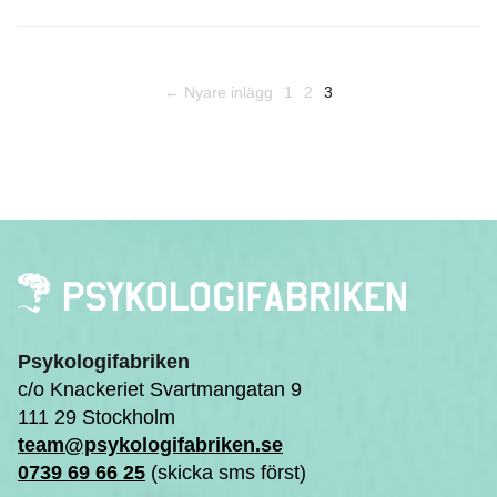
← Nyare inlägg
1
2
3
Psykologifabriken
c/o Knackeriet Svartmangatan 9
111 29 Stockholm
team@psykologifabriken.se
0739 69 66 25
(skicka sms först)