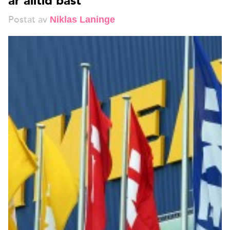
är alltid bäst
Postat av
Niklas Laninge