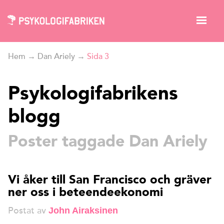
Hem
→
Dan Ariely
→
Sida 3
Psykologifabrikens
blogg
Poster taggade Dan Ariely
Vi åker till San Francisco och gräver
ner oss i beteendeekonomi
Postat av
John Airaksinen