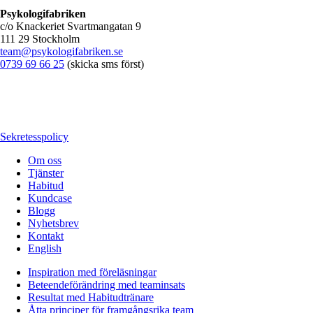
Psykologifabriken
c/o Knackeriet Svartmangatan 9
111 29 Stockholm
team@psykologifabriken.se
0739 69 66 25
(skicka sms först)
Sekretesspolicy
Om oss
Tjänster
Habitud
Kundcase
Blogg
Nyhetsbrev
Kontakt
English
Inspiration med föreläsningar
Beteendeförändring med teaminsats
Resultat med Habitudtränare
Åtta principer för framgångsrika team