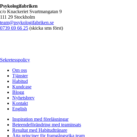
Psykologifabriken
c/o Knackeriet Svartmangatan 9
111 29 Stockholm
team@psykologifabriken.se
0739 69 66 25
(skicka sms först)
Sekretesspolicy
Om oss
Tjänster
Habitud
Kundcase
Blogg
Nyhetsbrev
Kontakt
English
Inspiration med föreläsningar
Beteendeförändring med teaminsats
Resultat med Habitudtränare
Åtta principer för framgångsrika team