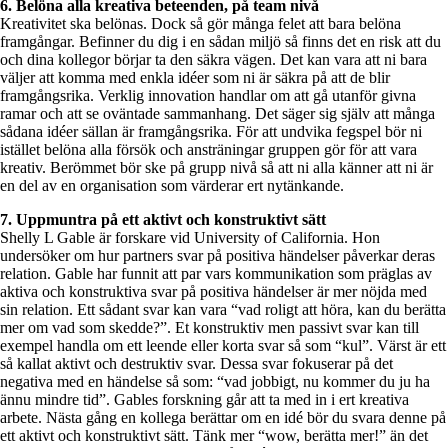
6. Belöna alla kreativa beteenden, på team nivå
Kreativitet ska belönas. Dock så gör många felet att bara belöna
framgångar. Befinner du dig i en sådan miljö så finns det en risk att du
och dina kollegor börjar ta den säkra vägen. Det kan vara att ni bara
väljer att komma med enkla idéer som ni är säkra på att de blir
framgångsrika. Verklig innovation handlar om att gå utanför givna
ramar och att se oväntade sammanhang. Det säger sig själv att många
sådana idéer sällan är framgångsrika. För att undvika fegspel bör ni
istället belöna alla försök och ansträningar gruppen gör för att vara
kreativ. Berömmet bör ske på grupp nivå så att ni alla känner att ni är
en del av en organisation som värderar ert nytänkande.
7. Uppmuntra på ett aktivt och konstruktivt sätt
Shelly L Gable är forskare vid University of California. Hon
undersöker om hur partners svar på positiva händelser påverkar deras
relation. Gable har funnit att par vars kommunikation som präglas av
aktiva och konstruktiva svar på positiva händelser är mer nöjda med
sin relation. Ett sådant svar kan vara “vad roligt att höra, kan du berätta
mer om vad som skedde?”. Et konstruktiv men passivt svar kan till
exempel handla om ett leende eller korta svar så som “kul”. Värst är ett
så kallat aktivt och destruktiv svar. Dessa svar fokuserar på det
negativa med en händelse så som: “vad jobbigt, nu kommer du ju ha
ännu mindre tid”. Gables forskning går att ta med in i ert kreativa
arbete. Nästa gång en kollega berättar om en idé bör du svara denne på
ett aktivt och konstruktivt sätt. Tänk mer “wow, berätta mer!” än det