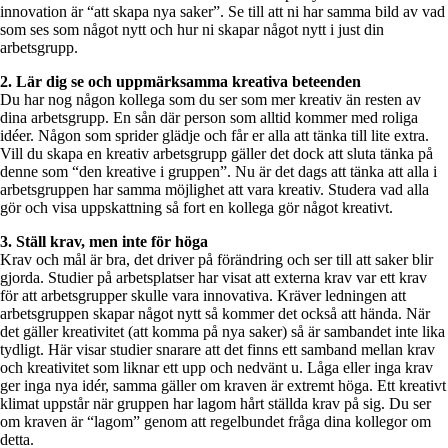
innovation är “att skapa nya saker”. Se till att ni har samma bild av vad
som ses som något nytt och hur ni skapar något nytt i just din
arbetsgrupp.
2. Lär dig se och uppmärksamma kreativa beteenden
Du har nog någon kollega som du ser som mer kreativ än resten av
dina arbetsgrupp. En sån där person som alltid kommer med roliga
idéer. Någon som sprider glädje och får er alla att tänka till lite extra.
Vill du skapa en kreativ arbetsgrupp gäller det dock att sluta tänka på
denne som “den kreative i gruppen”. Nu är det dags att tänka att alla i
arbetsgruppen har samma möjlighet att vara kreativ. Studera vad alla
gör och visa uppskattning så fort en kollega gör något kreativt.
3. Ställ krav, men inte för höga
Krav och mål är bra, det driver på förändring och ser till att saker blir
gjorda. Studier på arbetsplatser har visat att externa krav var ett krav
för att arbetsgrupper skulle vara innovativa. Kräver ledningen att
arbetsgruppen skapar något nytt så kommer det också att hända. När
det gäller kreativitet (att komma på nya saker) så är sambandet inte lika
tydligt. Här visar studier snarare att det finns ett samband mellan krav
och kreativitet som liknar ett upp och nedvänt u. Låga eller inga krav
ger inga nya idér, samma gäller om kraven är extremt höga. Ett kreativt
klimat uppstår när gruppen har lagom hårt ställda krav på sig. Du ser
om kraven är “lagom” genom att regelbundet fråga dina kollegor om
detta.