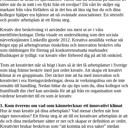
idéer när du är mitt i en flykt från ett rovdjur? Då vårt liv skiljer sig
markant från våra förfäders så är det bra att lära sig hur du och dina
kollegor hjälper era hjärnor att nå oväntade associationer. En stressfri
och positiv arbetsplats är ett första steg.
Kreativ den beskrivning vi använder oss mest ut av i våra
meritförteckningar. Detta visade en undersökning som den sociala
närverkstjänsten LinkedIn gjorde 2012. Kreativa anställda verkar stå
högst upp på arbetsgivarnas önskelista och innovation beskrivs ofta
som räddningen för företag på konkurrensutsatta marknader.
Budskapet är tydligt: var kreativ eller förbered dig på att bli omkörd.
Trots att kreativitet står så högt i kurs så är det få arbetsplatser i Sverige
som idag främst beskriv med just ordet kreativ. Att skapa ett kreativt
klimat är en gruppinsats. Det räcker inte att ha med innovation och
kreativitet i era företagsvärderingar, dessa är verkningslösa om de inte
omsätts till handling. Nedan hittar du sju tips som du, dina kollegor och
framförallt din chef kan använda för att gå från en organisation som
värderar kreativitet till en som är kreativ.
1. Kom överens om vad som kännetecknar ett innovativt klimat
Hur är man kreativ på dina arbetsplats? Vad menar chefen när hon
säger innovation? Ett första steg är att till en kreativare arbetsplats är att
du och dina medarbetare sätter er ner och skapar er definition av ordet.
Kreativitet brukar beskrivas som “att komma på nya saker” medan