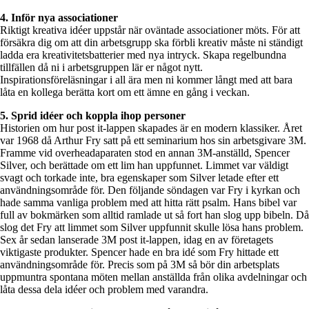
4. Inför nya associationer
Riktigt kreativa idéer uppstår när oväntade associationer möts. För att
försäkra dig om att din arbetsgrupp ska förbli kreativ måste ni ständigt
ladda era kreativitetsbatterier med nya intryck. Skapa regelbundna
tillfällen då ni i arbetsgruppen lär er något nytt.
Inspirationsföreläsningar i all ära men ni kommer långt med att bara
låta en kollega berätta kort om ett ämne en gång i veckan.
5. Sprid idéer och koppla ihop personer
Historien om hur post it-lappen skapades är en modern klassiker. Året
var 1968 då Arthur Fry satt på ett seminarium hos sin arbetsgivare 3M.
Framme vid overheadaparaten stod en annan 3M-anställd, Spencer
Silver, och berättade om ett lim han uppfunnet. Limmet var väldigt
svagt och torkade inte, bra egenskaper som Silver letade efter ett
användningsområde för. Den följande söndagen var Fry i kyrkan och
hade samma vanliga problem med att hitta rätt psalm. Hans bibel var
full av bokmärken som alltid ramlade ut så fort han slog upp bibeln. Då
slog det Fry att limmet som Silver uppfunnit skulle lösa hans problem.
Sex år sedan lanserade 3M post it-lappen, idag en av företagets
viktigaste produkter. Spencer hade en bra idé som Fry hittade ett
användningsområde för. Precis som på 3M så bör din arbetsplats
uppmuntra spontana möten mellan anställda från olika avdelningar och
låta dessa dela idéer och problem med varandra.