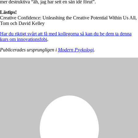
mer destruktiva “äh, jag har sett en sån idé förut”.
Lästips!
Creative Confidence: Unleashing the Creative Potential Within Us All,
Tom och David Kelley
Har du riktigt svårt att få med kollegorna så kan du be dem ta denna
kurs om innovationsfobi
.
Publicerades ursprungligen i
Modern Psykologi
.