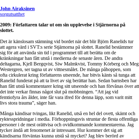
John Airaksinen
sorg
utsatthet
2009: Författaren talar ut om sin upplevelse i Stjärnorna på
slottet.
Det är känslosam stämning vid bordet när det blir Björn Ranelids tur
att agera värd i SVT:s serie Stjärnorna på slottet. Ranelid bestämmer
sig för att använda sin tid i programmet till att berätta om de
kränkningar han fått utstå i medierna de senaste åren. De andra
deltagarna, Kjell Bergqvist, Siw Malmkvist, Tommy Körberg och Meg
Westergren, ser tagna ut av vittnesmålet. De många påhoppen, som
ofta cirkulerat kring författarens utseende, har bitvis känts så tunga att
Ranelid funderat på att ta livet av sig berättar han. Sedan barnsben har
han fått utstå kommentarer kring sitt utseende och han förvånas över att
det inte verkar finnas något slut på mobbningen. “Att jag vid
femtiofyra års ålder, inte får vara ifred för denna läpp, som varit mitt
livs stora trauma”, säger han.
Många kändisar tvingas, likt Ranelid, utså en hel del ovett, skämt och
ryktesspridningar i media. Förhoppningsvis struntar de flesta offentliga
personer i de mest orättvisa och ovidkommande kommentarerna. Jag
tycker ändå att fenomenet är intressant. Hur kommer det sig att
kändisarna förväntas kunna utstå så mycket? Jag blev berörd av