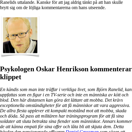
Ranelids uttalande. Kanske för att jag aldrig tänkt på att han skulle
brytt sig om de löjliga kommentarerna om hans utseende.
Psykologen Oskar Henrikson kommenterar
klippet
En kändis som man inte träffar i verkliga livet, som Björn Ranelid, kan
uppfattas som en figur i en TV-serie och inte en människa av kött och
blod. Den här distansen kan göra det lättare att mobba. Det krävs
exceptionella omständigheter för att få människor att vara aggressiva.
De allra flesta upplever ett kompakt motstånd mot att mobba, skada
och döda. Så pass att militären har träningsprogram för att få sina
soldater att sluta betrakta sina fiender som människor. Annars kommer
de att känna empati för sina offer och låta bli att skjuta dem. Detta
hävdar den pensionerade officeren
Daniel Grossman
som säger att