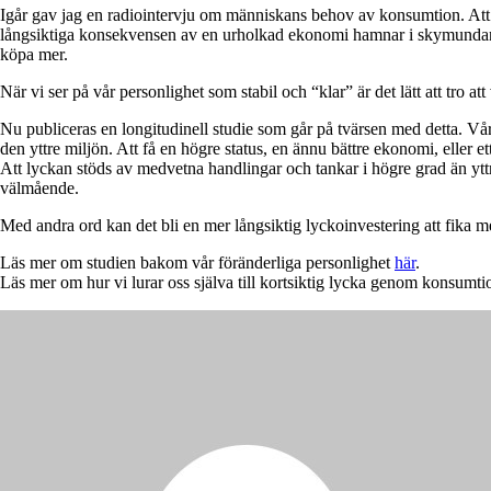
Igår gav jag en radiointervju om människans behov av konsumtion. Att ko
långsiktiga konsekvensen av en urholkad ekonomi hamnar i skymundan. Den
köpa mer.
När vi ser på vår personlighet som stabil och “klar” är det lätt att tro at
Nu publiceras en longitudinell studie som går på tvärsen med detta. Vår
den yttre miljön. Att få en högre status, en ännu bättre ekonomi, eller e
Att lyckan stöds av medvetna handlingar och tankar i högre grad än ytt
välmående.
Med andra ord kan det bli en mer långsiktig lyckoinvestering att fika med
Läs mer om studien bakom vår föränderliga personlighet
här
.
Läs mer om hur vi lurar oss själva till kortsiktig lycka genom konsumti