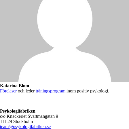
Katarina Blom
Föreläser
och leder
träningsprogram
inom positiv psykologi.
Psykologifabriken
c/o Knackeriet Svartmangatan 9
111 29 Stockholm
team@psykologifabriken.se