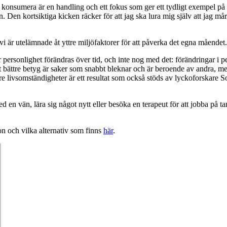
nsumera är en handling och ett fokus som ger ett tydligt exempel på när
 kortsiktiga kicken räcker för att jag ska lura mig själv att jag mår b
t vi är utelämnade åt yttre miljöfaktorer för att påverka det egna måendet.
 personlighet förändras över tid, och inte nog med det: förändringar i 
tt bättre betyg är saker som snabbt bleknar och är beroende av andra, med
re livsomständigheter är ett resultat som också stöds av lyckoforskare
 en vän, lära sig något nytt eller besöka en terapeut för att jobba på ta
on och vilka alternativ som finns
här
.