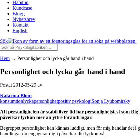
Habitud
Kundcase
Blogg
Nyhetsbrev
Kontakt
English
Sök
Hem
→
Personlighet och lycka går hand i hand
Personlighet och lycka går hand i hand
Postat 2012-05-29 av
Katarina Blom
konsumtion
lycka
personlighet
positiv psykologi
Sonja Lyubomirsky
Att personligheten är stabil över tid har personlighetstest som Bi
påverkar lyckan mer än yttre förändringar.
Begreppet personlighet kan kännas luddigt, men för mig handlar det i g
handlingar du engagerar dig i påverkar din lyckonivå.