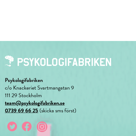
Psykologifabriken
c/o Knackeriet Svartmangatan 9
111 29 Stockholm
team@psykologifabriken.se
0739 69 66 25
(skicka sms först)