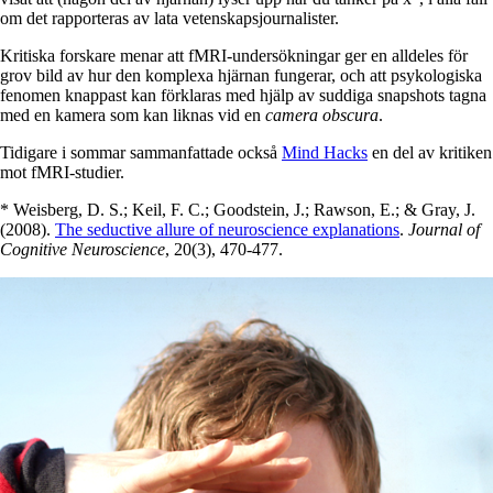
om det rapporteras av lata vetenskapsjournalister.
Kritiska forskare menar att fMRI-undersökningar ger en alldeles för
grov bild av hur den komplexa hjärnan fungerar, och att psykologiska
fenomen knappast kan förklaras med hjälp av suddiga snapshots tagna
med en kamera som kan liknas vid en
camera obscura
.
Tidigare i sommar sammanfattade också
Mind Hacks
en del av kritiken
mot fMRI-studier.
* Weisberg, D. S.; Keil, F. C.; Goodstein, J.; Rawson, E.; & Gray, J.
(2008).
The seductive allure of neuroscience explanations
.
Journal of
Cognitive Neuroscience
, 20(3), 470-477.