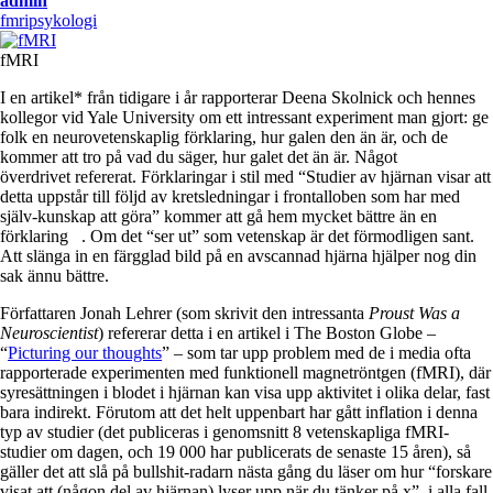
admin
fmri
psykologi
fMRI
I en artikel* från tidigare i år rapporterar Deena Skolnick och hennes
kollegor vid Yale University om ett intressant experiment man gjort: ge
folk en neurovetenskaplig förklaring, hur galen den än är, och de
kommer att tro på vad du säger, hur galet det än är. Något
överdrivet refererat. Förklaringar i stil med “Studier av hjärnan visar att
detta uppstår till följd av kretsledningar i frontalloben som har med
själv-kunskap att göra” kommer att gå hem mycket bättre än en
förklaring . Om det “ser ut” som vetenskap är det förmodligen sant.
Att slänga in en färgglad bild på en avscannad hjärna hjälper nog din
sak ännu bättre.
Författaren Jonah Lehrer (som skrivit den intressanta
Proust Was a
Neuroscientist
) refererar detta i en artikel i The Boston Globe –
“
Picturing our thoughts
” – som tar upp problem med de i media ofta
rapporterade experimenten med funktionell magnetröntgen (fMRI), där
syresättningen i blodet i hjärnan kan visa upp aktivitet i olika delar, fast
bara indirekt. Förutom att det helt uppenbart har gått inflation i denna
typ av studier (det publiceras i genomsnitt 8 vetenskapliga fMRI-
studier om dagen, och 19 000 har publicerats de senaste 15 åren), så
gäller det att slå på bullshit-radarn nästa gång du läser om hur “forskare
visat att (någon del av hjärnan) lyser upp när du tänker på x”, i alla fall